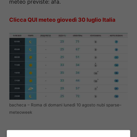
meteo previste: afa.
Clicca QUI meteo
giovedì 30 luglio
Italia
bacheca – Roma di domani lunedì 10 agosto nubi sparse–
meteoweek