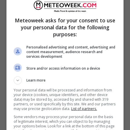
Meteoweek asks for your consent to use
your personal data for the following
purposes:
Personalised advertising and content, advertising and
content measurement, audience research and
services development
Store and/or access information on a device
In provincia di Roma
: L’estate continua
indisturbata grazie all’egemonia altopressoria.
Learn more
Locale instabilità di calore diurna possibile
Your personal data will be processed and information from
your device (cookies, unique identifiers, and other device
solo a ridosso dei crinali appenninici, specie
data) may be stored by, accessed by and shared with 319
partners, or used specifically by this site. We and our partners
dell’alta Toscana, anche a carattere
may use precise geolocation data.
List of partners.
temporalesco; qualche piovasco possibile
Some vendors may process your personal data on the basis
of legitimate interest, which you can object to by managing
anche sul frusinate specie appenninico.
your options below. Look for a link at the bottom of this page