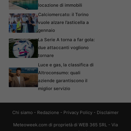
locazione di immobili
Calciomercato: il Torino
vuole alzare l’asticella a
gennaio
La Serie A torna a far gola:
due attaccanti vogliono
tornare
Luce e gas, la classifica di
Altroconsumo: quali
aziende garantiscono il
miglior servizio
Chi siamo
-
Redazione
-
Privacy Policy
-
Disclaimer
Meteoweek.com di proprietà di WEB 365 SRL - Via