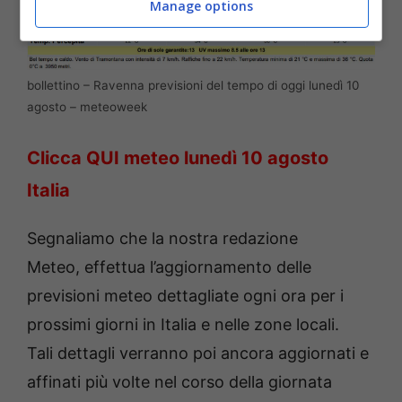
Manage options
bollettino – Ravenna previsioni del tempo di oggi lunedì 10
agosto – meteoweek
Clicca QUI meteo
lunedì 10 agosto
Italia
Segnaliamo che la nostra redazione
Meteo, effettua l’aggiornamento delle
previsioni meteo dettagliate ogni ora per i
prossimi giorni in Italia e nelle zone locali.
Tali dettagli verranno poi ancora aggiornati e
affinati più volte nel corso della giornata