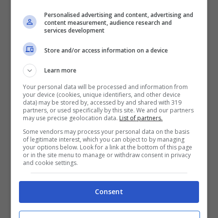
Personalised advertising and content, advertising and
content measurement, audience research and
services development
In provincia di Ravenna:
l’alta pressione si
rinforza e garantisce una bella giornata di
Store and/or access information on a device
sole sull’Emilia Romagna. Da segnalare solo
Learn more
qualche cumulo in sviluppo pomeridiano sulle
Your personal data will be processed and information from
your device (cookies, unique identifiers, and other device
vette appenniniche, con isolati piovaschi non
data) may be stored by, accessed by and shared with 319
partners, or used specifically by this site. We and our partners
esclusi sui crinali emiliani. Temperature in
may use precise geolocation data.
List of partners.
rialzo, massime fino a 35°C in Valpadana.
Some vendors may process your personal data on the basis
of legitimate interest, which you can object to by managing
Venti in regime di brezza termica. Mari quasi
your options below. Look for a link at the bottom of this page
or in the site menu to manage or withdraw consent in privacy
calmi o poco mossi.
and cookie settings.
Consent