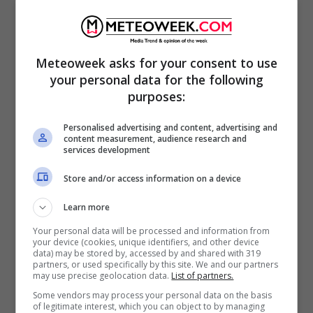
Meteo Reggio Calabria domani
martedì 18 agosto: soleggiato
Meteoweek asks for your consent to use
your personal data for the following
purposes:
Personalised advertising and content, advertising and
content measurement, audience research and
services development
Store and/or access information on a device
Learn more
Your personal data will be processed and information from
your device (cookies, unique identifiers, and other device
data) may be stored by, accessed by and shared with 319
partners, or used specifically by this site. We and our partners
may use precise geolocation data.
List of partners.
Some vendors may process your personal data on the basis
Meteo Salerno domani martedì
of legitimate interest, which you can object to by managing