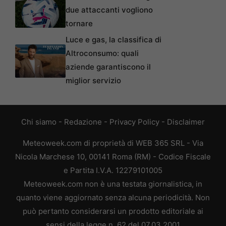
due attaccanti vogliono
tornare
Luce e gas, la classifica di
Altroconsumo: quali
aziende garantiscono il
miglior servizio
Chi siamo
-
Redazione
-
Privacy Policy
-
Disclaimer
Meteoweek.com di proprietà di WEB 365 SRL - Via
Nicola Marchese 10, 00141 Roma (RM) - Codice Fiscale
e Partita I.V.A. 12279101005
Meteoweek.com non è una testata giornalistica, in
quanto viene aggiornato senza alcuna periodicità. Non
può pertanto considerarsi un prodotto editoriale ai
sensi della legge n. 62 del 07.03.2001