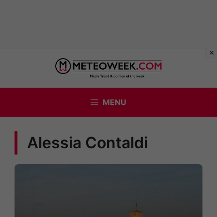
Vai
al
contenuto
MENU
Alessia Contaldi