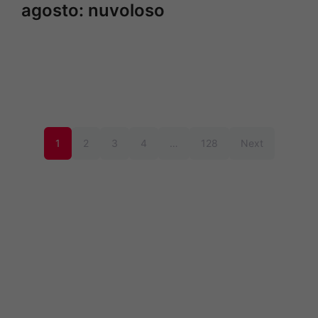
agosto: nuvoloso
1
2
3
4
…
128
Next