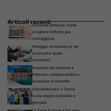
Articoli recenti
Corrente elettrica: come
scegliere l’offerta più
vantaggiosa
Noleggio vs leasing se sei
un privato: quale
conviene?
Investire nel mattone a
Palermo: compravendita e
locazione di immobili
Calciomercato: il Torino
vuole alzare l’asticella a
gennaio
La Serie A torna a far gola: