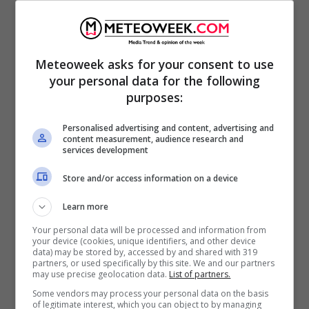
Leggi anche
->
Scintille tra
Meteoweek asks for your consent to use
Antonella Elia e Oppini, lui la
your personal data for the following
purposes:
silura: “Non accetto giudizi da
chi alza le mani”
Personalised advertising and content, advertising and
content measurement, audience research and
services development
Store and/or access information on a device
Learn more
Your personal data will be processed and information from
your device (cookies, unique identifiers, and other device
data) may be stored by, accessed by and shared with 319
partners, or used specifically by this site. We and our partners
may use precise geolocation data.
List of partners.
Some vendors may process your personal data on the basis
of legitimate interest, which you can object to by managing