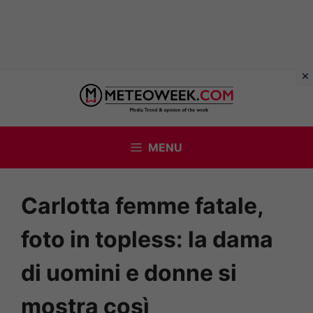
Vai
al
contenuto
MENU
Carlotta femme fatale,
foto in topless: la dama
di uomini e donne si
mostra così