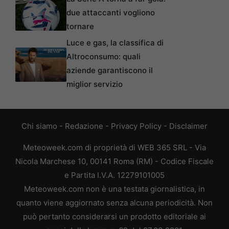
due attaccanti vogliono
tornare
Luce e gas, la classifica di
Altroconsumo: quali
aziende garantiscono il
miglior servizio
Chi siamo
-
Redazione
-
Privacy Policy
-
Disclaimer
Meteoweek.com di proprietà di WEB 365 SRL - Via
Nicola Marchese 10, 00141 Roma (RM) - Codice Fiscale
e Partita I.V.A. 12279101005
Meteoweek.com non è una testata giornalistica, in
quanto viene aggiornato senza alcuna periodicità. Non
può pertanto considerarsi un prodotto editoriale ai