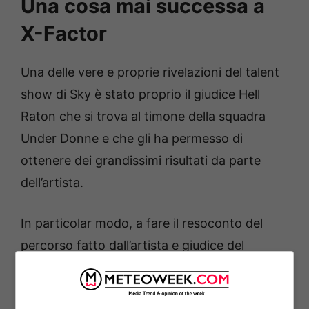
Una cosa mai successa a
X-Factor
Una delle vere e proprie rivelazioni del talent
show di Sky è stato proprio il giudice Hell
Raton che si trova al timone della squadra
Under Donne e che gli ha permesso di
ottenere dei grandissimi risultati da parte
dell’artista.
In particolar modo, a fare il resoconto del
percorso fatto dall’artista e giudice del
programma è stato appunto lo stesso Hell
Raton in occasione di una lunga intervista