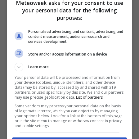
rilasciata a Tv Sorrisi e Canzoni dove ha
Meteoweek asks for your consent to use
your personal data for the following
dichiarato: “
Io punto alle cose impossibili. E
purposes:
una cosa che non è mai successa è arrivare
in finale con la squadra al completo. Sto
Personalised advertising and content, advertising and
content measurement, audience research and
lavorando per questo
”.
services development
Store and/or access information on a device
Learn more
Your personal data will be processed and information from
your device (cookies, unique identifiers, and other device
data) may be stored by, accessed by and shared with 319
partners, or used specifically by this site. We and our partners
may use precise geolocation data.
List of partners.
Some vendors may process your personal data on the basis
of legitimate interest, which you can object to by managing
your options below. Look for a link at the bottom of this page
or in the site menu to manage or withdraw consent in privacy
and cookie settings.