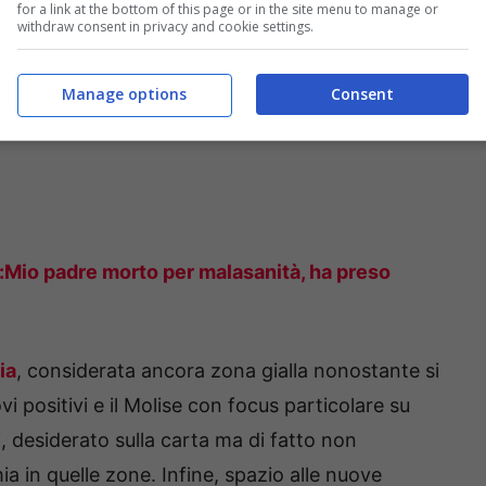
for a link at the bottom of this page or in the site menu to manage or
withdraw consent in privacy and cookie settings.
Manage options
Consent
Mio padre morto per malasanità, ha preso
ia
, considerata ancora zona gialla nonostante si
i positivi e il Molise con focus particolare su
ri, desiderato sulla carta ma di fatto non
a in quelle zone. Infine, spazio alle nuove