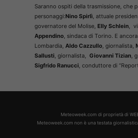
Saranno ospiti della trasmissione, che pr
personaggi:
Nino Spirlì
, attuale preside
governatore del Molise,
Elly Schlein
, v
Appendino
, sindaca di Torino. E ancor
Lombardia,
Aldo Cazzullo
, giornalista,
Sallusti
, giornalista,
Giovanni Tizian
, 
Sigfrido Ranucci
, conduttore di “Report
Meteoweek.com di proprietà di WEB 
Meteoweek.com non è una testata giornalistica,