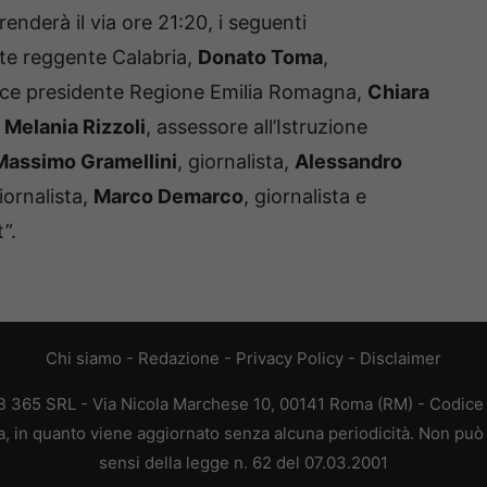
enderà il via ore 21:20, i seguenti
nte reggente Calabria,
Donato Toma
,
ice presidente Regione Emilia Romagna,
Chiara
a
Melania Rizzoli
, assessore all’Istruzione
Massimo Gramellini
, giornalista,
Alessandro
giornalista,
Marco Demarco
, giornalista e
”.
Chi siamo
-
Redazione
-
Privacy Policy
-
Disclaimer
365 SRL - Via Nicola Marchese 10, 00141 Roma (RM) - Codice F
 in quanto viene aggiornato senza alcuna periodicità. Non può 
sensi della legge n. 62 del 07.03.2001