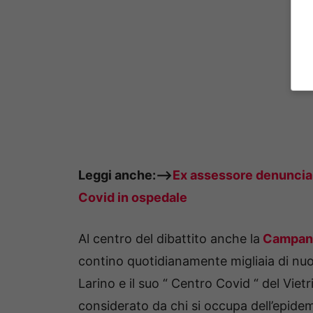
Leggi anche:—>
Ex assessore denuncia:
Covid in ospedale
Al centro del dibattito anche la
Campan
contino quotidianamente migliaia di nuov
Larino e il suo “ Centro Covid “ del Viet
considerato da chi si occupa dell’epidemi