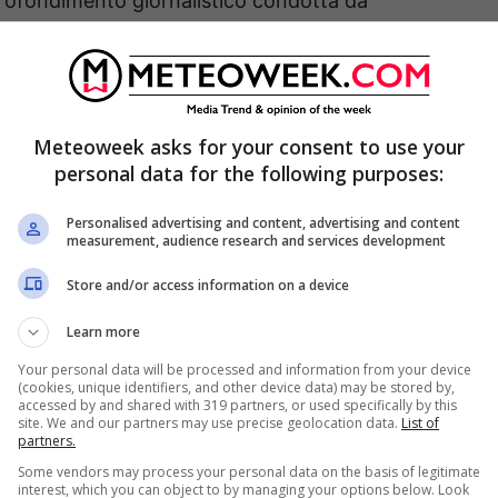
profondimento giornalistico condotta da
e
Roberto Vicaretti
(da Milano). Il programma,
 più caldi di attualità.
ido che l’indice di contagiosità sia in calo
Meteoweek asks for your consent to use your
personal data for the following purposes:
“chi comanda in Italia tra Stato e Regioni?”.
Personalised advertising and content, advertising and content
vid
“, tra
aree colorate
e restrizioni diverse da
measurement, audience research and services development
ulla seguente questione: separare il Paese in
Store and/or access information on a device
o risultati? E ancora si parlerà del
caos in
Learn more
forte emergenza sanitaria e che sta rischiando di
Your personal data will be processed and information from your device
asi sia nettamente inferiore a quello di altre
(cookies, unique identifiers, and other device data) may be stored by,
accessed by and shared with 319 partners, or used specifically by this
site. We and our partners may use precise geolocation data.
List of
partners.
Some vendors may process your personal data on the basis of legitimate
interest, which you can object to by managing your options below. Look