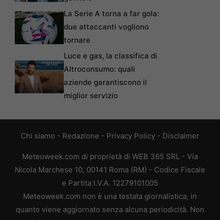
La Serie A torna a far gola:
due attaccanti vogliono
tornare
Luce e gas, la classifica di
Altroconsumo: quali
aziende garantiscono il
miglior servizio
Chi siamo
-
Redazione
-
Privacy Policy
-
Disclaimer
Meteoweek.com di proprietà di WEB 365 SRL - Via
Nicola Marchese 10, 00141 Roma (RM) - Codice Fiscale
e Partita I.V.A. 12279101005
Meteoweek.com non è una testata giornalistica, in
quanto viene aggiornato senza alcuna periodicità. Non