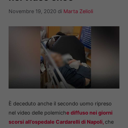
Novembre 19, 2020
di
Marta Zelioli
È deceduto anche il secondo uomo ripreso
nel video delle polemich
e diffuso nei giorni
scorsi all’ospedale Cardarelli di Napoli,
che