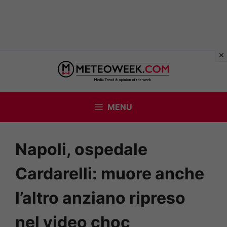
Vai
al
contenuto
MENU
Napoli, ospedale
Cardarelli: muore anche
l’altro anziano ripreso
nel video choc