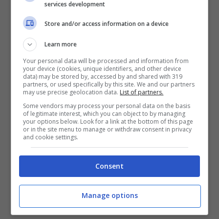
services development
Store and/or access information on a device
Viene dimessa dall’ospedale e ruba
Learn more
un’ambulanza per tornare a casa
Your personal data will be processed and information from
your device (cookies, unique identifiers, and other device
Napoli, scandalo business su
data) may be stored by, accessed by and shared with 319
partners, or used specifically by this site. We and our partners
ambulanze: 1000 euro per ‘affittare’
may use precise geolocation data.
List of partners.
un mezzo
Some vendors may process your personal data on the basis
of legitimate interest, which you can object to by managing
your options below. Look for a link at the bottom of this page
or in the site menu to manage or withdraw consent in privacy
Il video è diventato virale in pochi minuti ed
and cookie settings.
ha ricevuto una dura reazione da parte della
dirigenza dell’ospedale Cardarelli. La Procura
Consent
ha intanto aperto un fascicolo per indagare
sul decesso ripreso con il telefonino.
Manage options