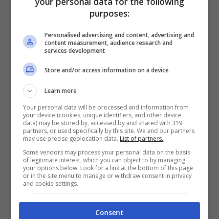
your personal data for the following
purposes:
Personalised advertising and content, advertising and
content measurement, audience research and
services development
Anthony Fauci ha spiegato alla Nbc che “
se
Store and/or access information on a device
hai una copertura con uno strato e ne metti
Learn more
un altro è logico che probabilmente sarà più
Your personal data will be processed and information from
efficace, questo è il motivo per cui si vedono
your device (cookies, unique identifiers, and other device
data) may be stored by, accessed by and shared with 319
persone che hanno la doppia mascherina
“.
partners, or used specifically by this site. We and our partners
may use precise geolocation data.
List of partners.
Secondo quanto riportato dalla Cnn, Monica
Some vendors may process your personal data on the basis
Ghandi, docente all’Ucsf San Francisco
of legitimate interest, which you can object to by managing
your options below. Look for a link at the bottom of this page
General Hospital ha suggerito l’uso della
or in the site menu to manage or withdraw consent in privacy
and cookie settings.
doppia mascherina, ossia di “
una maschera di
stoffa stretta sopra una maschera chirurgica,
Consent