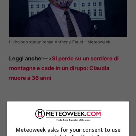
Il virologo statunitense Anthony Fauci – Meteoweek
Leggi anche:—
>
Si perde su un sentiero di
montagna e cade in un dirupo: Claudia
muore a 36 anni
Meteoweek asks for your consent to use