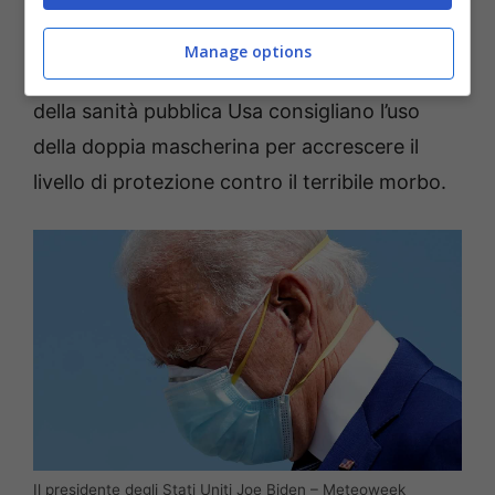
con la seconda che funge da filtro e la prima
che fornisce un’ulteriore protezione
Manage options
migliorando la vestibilità
“. Gli stessi funzionari
della sanità pubblica Usa consigliano l’uso
della doppia mascherina per accrescere il
livello di protezione contro il terribile morbo.
Il presidente degli Stati Uniti Joe Biden – Meteoweek