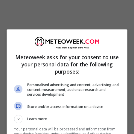
Meteoweek asks for your consent to use
your personal data for the following
purposes:
Personalised advertising and content, advertising and
In attesa di scoprire come si evolverà il
content measurement, audience research and
services development
rapporto tra Roberto e Lara, quest’ultima
Store and/or access information on a device
inizia a stringere un
legame sempre più forte
con Serena
. A favorire la nascita di questa
Learn more
inaspettata amicizia, sembra sia stato proprio
Your personal data will be processed and information from
your device (cookies, unique identifiers, and other device