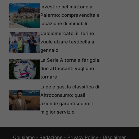
Investire nel mattone a
Palermo: compravendita e
locazione di immobili
Calciomercato: il Torino
vuole alzare l’asticella a
gennaio
La Serie A torna a far gola:
due attaccanti vogliono
tornare
Luce e gas, la classifica di
Altroconsumo: quali
aziende garantiscono il
miglior servizio
Chi siamo
-
Redazione
-
Privacy Policy
-
Disclaimer