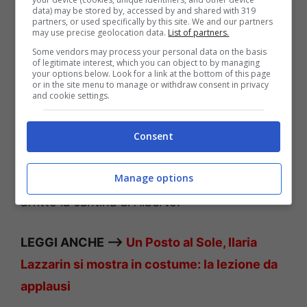
il rapimento di Filippo. Una triste vicenda che
data) may be stored by, accessed by and shared with 319
partners, or used specifically by this site. We and our partners
ha portato la Cirillo ad avere sempre più
may use precise geolocation data.
List of partners.
fiducia nella donna, ma che in futuro
Some vendors may process your personal data on the basis
of legitimate interest, which you can object to by managing
potrebbe creare un bel po’ di problemi. Nel
your options below. Look for a link at the bottom of this page
or in the site menu to manage or withdraw consent in privacy
frattempo, sempre nel corso della puntata di
and cookie settings.
Un posto al sole che andrà in onda venerdì 5
febbraio, vedremo
Patrizio continuare a non
Consent
essere affatto felice della presenza di
Manage options
Samuel.
Quest’ultimo, ricordiamo, ha preso in
affitto la cantina di Alberto.
LEGGI ANCHE –>
Un Posto al Sole, Ilaria
Lazzarin si mostra in costume: la lezione da
applausi