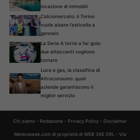
locazione di immobili
Calciomercato: il Torino
vuole alzare l’asticella a
gennaio
La Serie A torna a far gola:
due attaccanti vogliono
tornare
Luce e gas, la classifica di
Altroconsumo: quali
aziende garantiscono il
miglior servizio
Chi siamo
-
Redazione
-
Privacy Policy
-
Disclaimer
Meteoweek.com di proprietà di WEB 365 SRL - Via