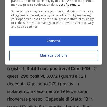
partners, or used specifically by this site. We and our partners
may use precise geolocation data.
List of partners.
Some vendors may process your personal data on the basis
of legitimate interest, which you can object to by managing
your options below. Look for a link at the bottom of this page
or in the site menu to manage or withdraw consent in privacy
and cookie settings.
Consent
Covid a San Marino
Manage options
Da inizio pandemia
, a San Marino si sono
registrati
3.440 casi positivi al Covid-19
. Di
questi 298 positivi, 3.072 i guariti e 72 i
deceduti. Oggi sono 279 i positivi in
isolamento a casa mentre 19 le persone
ricoverate presso l’Ospedale di Stato: 13 in
reparti Covid e 6 in terapia intensiva. San