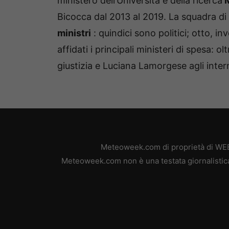
ministero dell’Università e della ricerca
M
Bicocca dal 2013 al 2019. La squadra d
ministri
: quindici sono politici; otto, i
affidati i principali ministeri di spesa: ol
giustizia e Luciana Lamorgese agli intern
Meteoweek.com di proprietà di WEB 
Meteoweek.com non è una testata giornalistica,