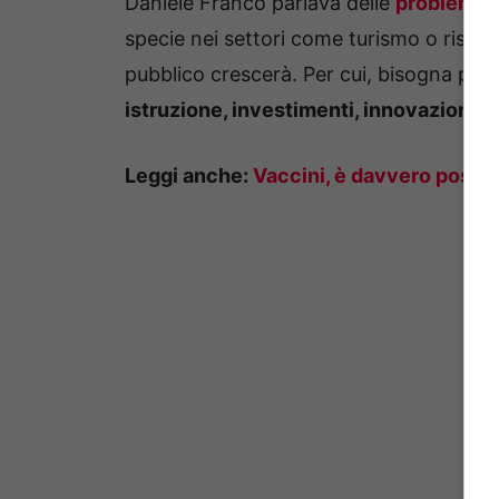
Daniele Franco parlava delle
problematic
specie nei settori come turismo o ristor
pubblico crescerà. Per cui, bisogna pun
istruzione, investimenti, innovazione.
Leggi anche:
Vaccini, è davvero possibil