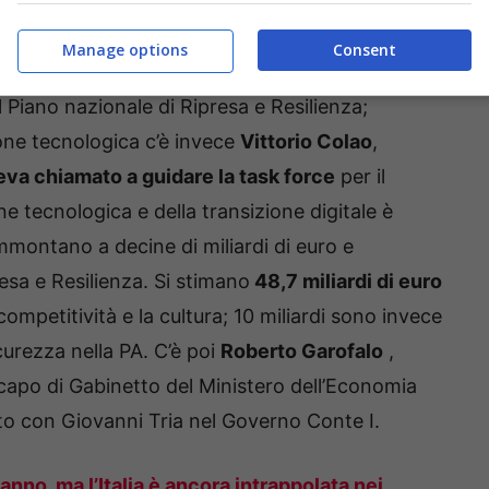
erto Cingolani,
un “super scienziato” al
Manage options
Consent
nsizione ecologica. Un posto decisivo, il suo, per
al Piano nazionale di Ripresa e Resilienza;
ione tecnologica c’è invece
Vittorio Colao
,
a chiamato a guidare la task force
per il
ne tecnologica e della transizione digitale è
ammontano a decine di miliardi di euro e
sa e Resilienza. Si stimano
48,7 miliardi di euro
 competitività e la cultura; 10 miliardi sono invece
curezza nella PA. C’è poi
Roberto Garofalo
,
 capo di Gabinetto del Ministero dell’Economia
ito con Giovanni Tria nel Governo Conte I.
nno, ma l’Italia è ancora intrappolata nei