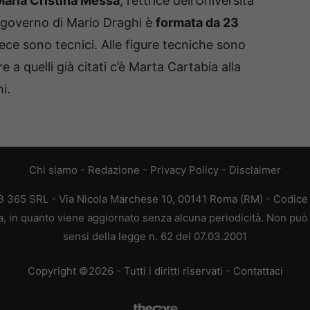
aria Cristina Messa
, rettrice dell’Università
i governo di Mario Draghi è
formata da 23
nvece sono tecnici. Alle figure tecniche sono
tre a quelli già citati c’è Marta Cartabia alla
i.
Chi siamo
-
Redazione
-
Privacy Policy
-
Disclaimer
365 SRL - Via Nicola Marchese 10, 00141 Roma (RM) - Codice F
 in quanto viene aggiornato senza alcuna periodicità. Non può 
sensi della legge n. 62 del 07.03.2001
Copyright ©2026 - Tutti i diritti riservati -
Contattaci