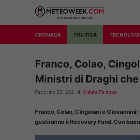
Vai
al
contenuto
CRONACA
POLITICA
TECNOLOGI
Franco, Colao, Cingola
Ministri di Draghi ch
Febbraio 23, 2021
di
Chiara Feleppa
Franco, Colao, Cingolani e Giovannini: s
gestiranno il Recovery Fund. Con buona