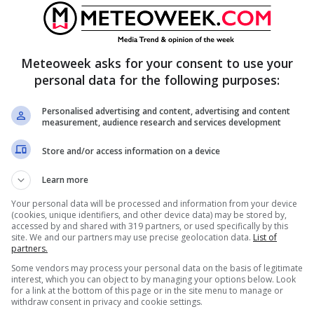
he strutturali dell’Italia
, che fatica e crescere
azione. La pandemia complica le cose e il debito
tare su una strategia che coinvolga
giovani,
Meteoweek asks for your consent to use your
personal data for the following purposes:
e produrli in Italia?
Personalised advertising and content, advertising and content
measurement, audience research and services development
Store and/or access information on a device
Learn more
Your personal data will be processed and information from your device
(cookies, unique identifiers, and other device data) may be stored by,
accessed by and shared with 319 partners, or used specifically by this
site. We and our partners may use precise geolocation data.
List of
partners.
Some vendors may process your personal data on the basis of legitimate
interest, which you can object to by managing your options below. Look
for a link at the bottom of this page or in the site menu to manage or
withdraw consent in privacy and cookie settings.