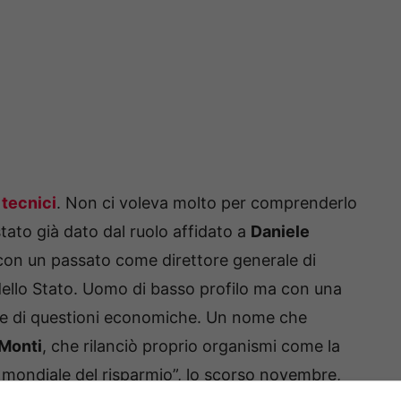
 tecnici
. Non ci voleva molto per comprenderlo
tato già dato dal ruolo affidato a
Daniele
 con un passato come direttore generale di
dello Stato. Uomo di basso profilo ma con una
are di questioni economiche. Un nome che
Monti
, che rilanciò proprio organismi come la
a mondiale del risparmio”, lo scorso novembre,