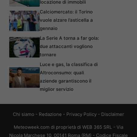
locazione di immobili
Calciomercato: il Torino
vuole alzare l’asticella a
gennaio
La Serie A torna a far gola:
due attaccanti vogliono
tornare
Luce e gas, la classifica di
Altroconsumo: quali
aziende garantiscono il
miglior servizio
Chi siamo
-
Redazione
-
Privacy Policy
-
Disclaimer
Meteoweek.com di proprietà di WEB 365 SRL - Via
Nicola Marchese 10, 00141 Roma (RM) - Codice Fiscale