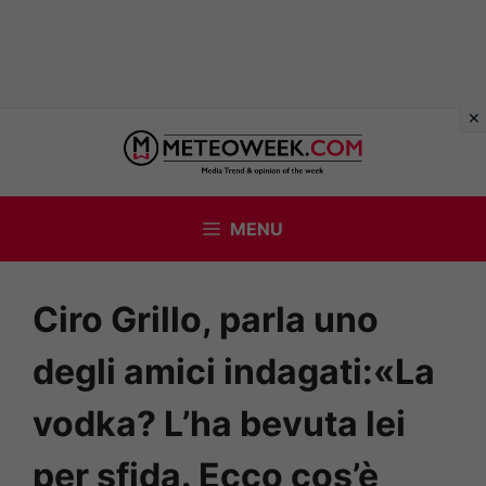
Vai
al
contenuto
MENU
Ciro Grillo, parla uno
degli amici indagati:«La
vodka? L’ha bevuta lei
per sfida. Ecco cos’è