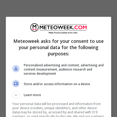
Meteoweek asks for your consent to use
your personal data for the following
«
Ma alla fine con lei avete avuto un rapporto
purposes:
sessuale tutti e 4?
», domanda il giornalista.
Personalised advertising and content, advertising and
«
Sì, esatto
». «
Ma perché allora lei ha dato
content measurement, audience research and
services development
una versione diversa?
». «
Si è pentita perché
Store and/or access information on a device
ci sono anche i messaggi suoi dove dice
‘
Ho
sbagliato un’altra volta
,
ho fatto un’altra
Learn more
cazzata’
». «
Ma lo ha detto a voi?
», chiede di
Your personal data will be processed and information from
your device (cookies, unique identifiers, and other device
nuovo il conduttore. «
Sì, No, con le sue
data) may be stored by, accessed by and shared with 319
partners, or used specifically by this site. We and our partners