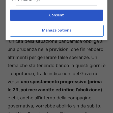
and cookie settings.
con minor preoccupazione e ansia per il
quotidiano
(a questo proposito il Professore
Consent
cita come esempi i casi di Israele e del Regno
Unito dove una campagna vaccinale massiva
Manage options
ha consentito di abbattere i decessi), ma
l’unicità della situazione pandemica obbliga a
una prudenza nelle previsioni che finirebbero
altrimenti per generare false speranze. Un
tema che sta tenendo banco in questi giorni è
il coprifuoco, tra le indicazioni del Governo
verso
uno spostamento progressivo (prima
le 23, poi mezzanotte ed infine l’abolizione)
e chi, anche all’interno della compagine
governativa, vorrebbe abolirlo sin da subito.