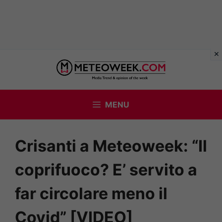
Vai
al
contenuto
MENU
Crisanti a Meteoweek: “Il
coprifuoco? E’ servito a
far circolare meno il
Covid” [VIDEO]