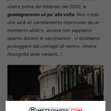
vivere prima del febbraio del 2020, la
guadagneremo un po’ alla volta
. Non credo
che sarà un cambiamento improvviso da un
momento all’altro, ancora non sappiamo
quanto durano le vaccinazioni , ci dobbiamo
proteggere dai contagiri di rientro, rimane
l’incognita delle varianti…”.