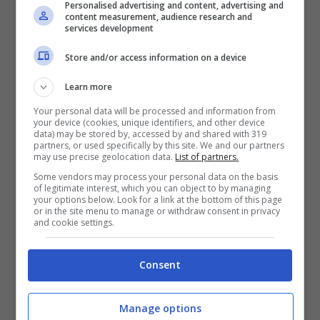
Personalised advertising and content, advertising and
LA SMENTITA DEL LEGALE
content measurement, audience research and
services development
DI BERLUSCONI
Store and/or access information on a device
Learn more
Ma le cose stanno davvero così? “
Leggo con
stupore un comunicato del Senatore
Your personal data will be processed and information from
your device (cookies, unique identifiers, and other device
Gianluca Castaldi del M5S, in cui lamenta che
data) may be stored by, accessed by and shared with 319
partners, or used specifically by this site. We and our partners
il Presidente Berlusconi avrebbe querelato il
may use precise geolocation data.
List of partners.
Some vendors may process your personal data on the basis
Senatore Toninelli.
La notizia è palesemente
of legitimate interest, which you can object to by managing
your options below. Look for a link at the bottom of this page
erronea e priva di ogni fondamento
“
afferma
or in the site menu to manage or withdraw consent in privacy
and cookie settings.
Niccolò Ghedini
, avvocato del Cavaliere
nonché uno dei suoi collaboratori più fidati ed
Consent
ex-parlamentare.
Manage options
“In realtà, come è noto,
è stato il Senatore