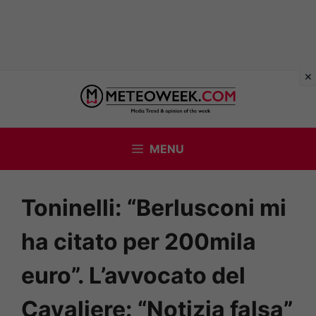
Vai
al
contenuto
MENU
Toninelli: “Berlusconi mi
ha citato per 200mila
euro”. L’avvocato del
Cavaliere: “Notizia falsa”