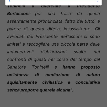
Toninelli a querelare il Presidente
Berlusconi
per una frase da questi
asseritamente pronunciata, fatto del tutto, a
parere di questa difesa, insussistente. Gli
avvocati del Presidente Berlusconi si sono
limitati a raccogliere una piccola parte delle
innumerevoli dichiarazioni svolte nei
confronti di questi nel corso del tempo dal
Senatore Toninelli e
hanno proposto
un’istanza di mediazione di natura
squisitamente civilistica e conciliativa
senza proporre querela alcuna”
.