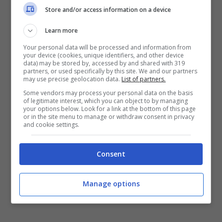
Store and/or access information on a device
LEGGI ANCHE:
Saman, si amplia l’area delle
ricerche: controlli in un boschetto
Learn more
Your personal data will be processed and information from
your device (cookies, unique identifiers, and other device
Il programma di interventi segue gli esiti del
data) may be stored by, accessed by and shared with 319
partners, or used specifically by this site. We and our partners
Comitato ordine e sicurezza pubblica dell’area
may use precise geolocation data.
List of partners.
metropolitana del 4 marzo scorso. La
Some vendors may process your personal data on the basis
of legitimate interest, which you can object to by managing
rimozione proseguirà nei prossimi giorni e
your options below. Look for a link at the bottom of this page
or in the site menu to manage or withdraw consent in privacy
nelle prossime settimane, con la finalità di
and cookie settings.
ripristinare il rispetto della legalità
con la
progressiva rimozione degli altarini o murales
Consent
e altri simboli legati alla criminalità.
Manage options