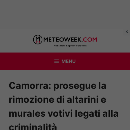
Vai
al
contenuto
MENU
Camorra: prosegue la
rimozione di altarini e
murales votivi legati alla
criminalità