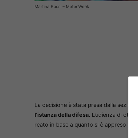
Martina Rossi – MeteoWeek
La decisione è stata presa dalla sezione
l’istanza della difesa.
L’udienza di ottobr
reato in base a quanto si è appreso non