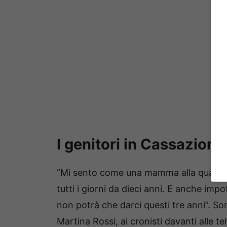
I genitori in Cassazione
“Mi sento come una mamma alla quale ha
tutti i giorni da dieci anni. E anche impo
non potrà che darci questi tre anni”. S
Martina Rossi, ai cronisti davanti alle 