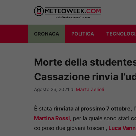
Vai
al
contenuto
CRONACA
POLITICA
TECNOLOGI
Morte della studentes
Cassazione rinvia l’u
Agosto 26, 2021
di
Marta Zelioli
È stata
rinviata al prossimo 7 ottobre,
l
Martina Rossi,
per la quale sono stati
c
colposo due giovani toscani,
Luca Vann