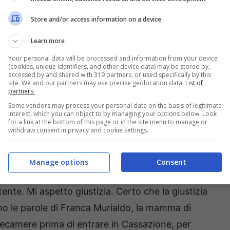
Store and/or access information on a device
Learn more
Your personal data will be processed and information from your device
(cookies, unique identifiers, and other device data) may be stored by,
accessed by and shared with 319 partners, or used specifically by this
site. We and our partners may use precise geolocation data.
List of
partners.
Some vendors may process your personal data on the basis of legitimate
interest, which you can object to by managing your options below. Look
for a link at the bottom of this page or in the site menu to manage or
withdraw consent in privacy and cookie settings.
 ‘aspettiamo giustizia’
Manage options
Consent
nno causato la morte della figlia. Mi sento così
tente. Mi aspetto giustizia. Certo che la giustizia
ono le parole di Franca Murialdo, la mamma di
telecamere prima di entrare in Cassazione, per