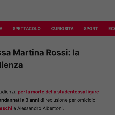
A
SPETTACOLO
CURIOSITÀ
SPORT
EC
sa Martina Rossi: la
dienza
’udienza
per la morte della studentessa ligure
ondannati a 3 anni
di reclusione per omicidio
eschi
e Alessandro Albertoni.