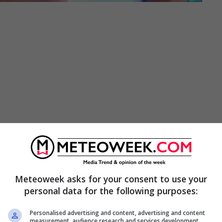
 feriale della Cassazione, che
ha accolto
Meteoweek asks for your consent to use your
e si terrà davanti alla Quarta sezione penale. Il
personal data for the following purposes:
 maturerà prima del 16 ottobre.
Personalised advertising and content, advertising and content
measurement, audience research and services development