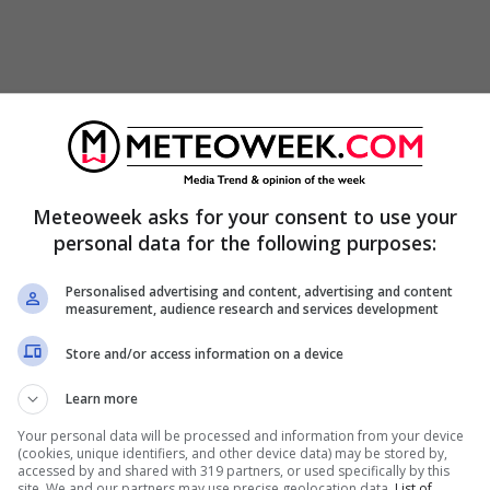
i influenzare le elezioni del 2016 a vantaggio
 spiega perché ci sono dei
buchi neri nella
ll’agosto-settembre 2019
». La vicenda a cui si fa
Meteoweek asks for your consent to use your
el 2019, di alcuni
esponenti
personal data for the following purposes:
 «presunto complotto da me ordito contro il
Personalised advertising and content, advertising and content
i nella Enews.
measurement, audience research and services development
Store and/or access information on a device
na truffa elettorale ai danni di
Learn more
019 qualcuno a Roma possa aver dato
Your personal data will be processed and information from your device
(cookies, unique identifiers, and other device data) may be stored by,
accessed by and shared with 319 partners, or used specifically by this
ravissimo. Auspico che l’intelligence
site. We and our partners may use precise geolocation data.
List of