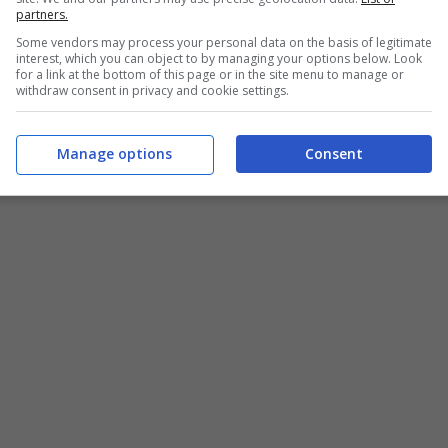
partners.
 sedi opportune
Some vendors may process your personal data on the basis of legitimate
interest, which you can object to by managing your options below. Look
for a link at the bottom of this page or in the site menu to manage or
withdraw consent in privacy and cookie settings.
zi)
April 19, 2022
Manage options
Consent