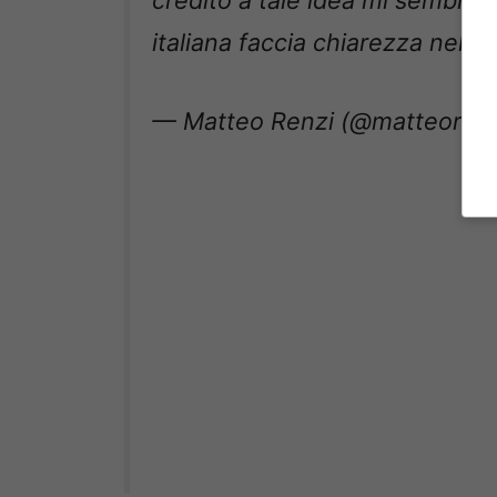
italiana faccia chiarezza nelle
— Matteo Renzi (@matteoren