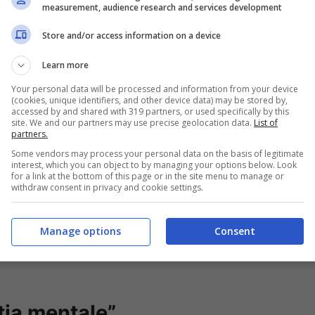
measurement, audience research and services development
governatore del Texas, Greg Abbott, nel corso di
la strage.
“Uvalde è scioccata nel profondo. Le
Store and/or access information on a device
r sempre in frantumi”,
ha aggiunto,
“le persone
Learn more
 che è accaduto”.
Your personal data will be processed and information from your device
(cookies, unique identifiers, and other device data) may be stored by,
accessed by and shared with 319 partners, or used specifically by this
site. We and our partners may use precise geolocation data.
List of
partners.
Some vendors may process your personal data on the basis of legitimate
interest, which you can object to by managing your options below. Look
for a link at the bottom of this page or in the site menu to manage or
withdraw consent in privacy and cookie settings.
Manage options
Consent
tia mentale”