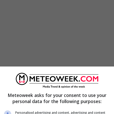
elementare”
, aveva scritto
l’autore della strage in
o che questo messaggio è stato preceduto da
Meteoweek asks for your consent to use your
r sparare alla
nonna e poi di averlo fatto.
personal data for the following purposes:
 avere in questo Stato qualcuno che uccida dei
Personalised advertising and content, advertising and content