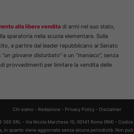
mento alla libera vendita
di armi nel suo stato,
lla sparatoria nella scuola elementare. Sulla
tito, a partire dal leader repubblicano al Senato
s
“un giovane disturbato”
e un
“maniaco”,
senza
di provvedimenti per limitare la vendita delle
Chi siamo
-
Redazione
-
Privacy Policy
-
Disclaimer
365 SRL - Via Nicola Marchese 10, 00141 Roma (RM) - Codice F
 in quanto viene aggiornato senza alcuna periodicità. Non può 