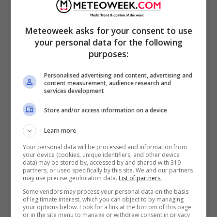
successivo, dove
l’australiano
si fa breakare e
perde il terzo set. Tante polemiche con il box,
Meteoweek asks for your consent to use
accusato di rilassarsi troppo nelle situazioni di
your personal data for the following
purposes:
vantaggio.
Personalised advertising and content, advertising and
content measurement, audience research and
services development
Store and/or access information on a device
Learn more
Your personal data will be processed and information from
your device (cookies, unique identifiers, and other device
data) may be stored by, accessed by and shared with 319
partners, or used specifically by this site. We and our partners
may use precise geolocation data.
List of partners.
Some vendors may process your personal data on the basis
of legitimate interest, which you can object to by managing
your options below. Look for a link at the bottom of this page
or in the site menu to manage or withdraw consent in privacy