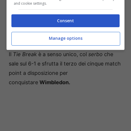
and cookie settings.
Djokovic durante la finale – credits: Ansa Foto.
MeteoWeek.com
Consent
Anche il quarto set è molto equilibrato.
Tengono entrambi il servizio e c’è bisogno di
Manage options
andare al
Tie Break
per deciderne l’esito.
Il
Tie Break
è a senso unico, col
serbo
che
sale sul 6-1 e sfrutta il terzo dei cinque match
point a disposizione per
conquistare
Wimbledon.