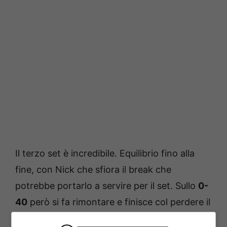
Il terzo set è incredibile. Equilibrio fino alla
fine, con Nick che sfiora il break che
potrebbe portarlo a servire per il set. Sullo
0-
40
però si fa rimontare e finisce col perdere il
game e la calma, come si vede nel game