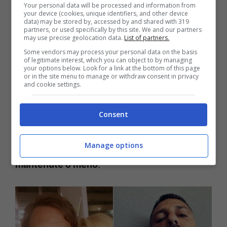
lunedì 3 ottobre. In quella data ha assicurato
Your personal data will be processed and information from
your device (cookies, unique identifiers, and other device
che inizierà a fare delle roboanti rivelazioni
data) may be stored by, accessed by and shared with 319
partners, or used specifically by this site. We and our partners
sul conto della presentatrice de
L’Isola dei
may use precise geolocation data.
List of partners.
Famosi
.
“Racconteremo tutto quello che non
Some vendors may process your personal data on the basis
of legitimate interest, which you can object to by managing
si può sapere”
,
ha detto con il suo solito
your options below. Look for a link at the bottom of this page
or in the site menu to manage or withdraw consent in privacy
piglio Fabrizio Corona, anche se n molti
and cookie settings.
hanno notato che al momento,
Corona
ha
Consent
promesso molto ma mantenuto poco. Non
resta quindi che attendere il 3 ottobre per
Manage options
vedere se
le sue promesse verranno
mantenute o meno
.