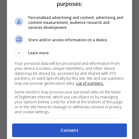
purposes:
La crisi energetica a Bruxelles desta “
la stessa
Personalised advertising and content, advertising and
content measurement, audience research and
preoccupazione che avevamo durante la
services development
pandemia perché gli spazi fiscali sono diversi
Store and/or access information on a device
tra i Paesi membri”,
prosegue Gentiloni. Da
Learn more
qui la necessità di “
discutere l’eventualità di
Your personal data will be processed and information from
cercare ulteriori possibili strumenti di
your device (cookies, unique identifiers, and other device
data) may be stored by, accessed by and shared with 319
finanziamento comune basati sui prestiti per
partners, or used specifically by this site. We and our partners
may use precise geolocation data.
List of partners.
affrontare questi rischi di frammentazione
“,
Some vendors may process your personal data on the basis
ha spiegato l’ex premier italiano.
of legitimate interest, which you can object to by managing
your options below. Look for a link at the bottom of this page
or in the site menu to manage or withdraw consent in privacy
and cookie settings.
Dopo aver annunciato il nuovo pacchetto
sull’energia in arrivo dalla Commissione
Consent
europea (“
un pacchetto enorme”
che