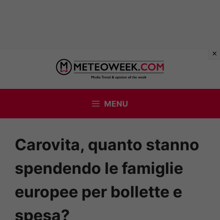
Vai
al
contenuto
MENU
Carovita, quanto stanno
spendendo le famiglie
europee per bollette e
spesa?