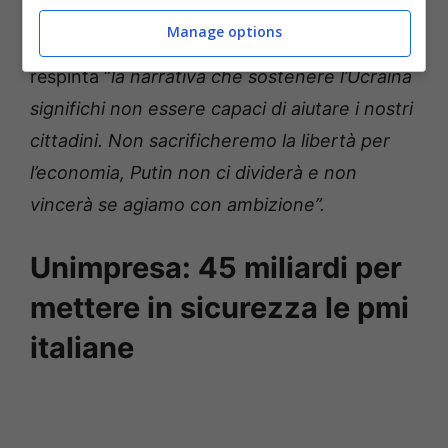
“
ovviamente non sarà l’ultimo
“), un
Manage options
riferimento alla crisi ucraina. Per Gentiloni va
respinta “
la narrativa che sostenere l’Ucraina
significhi non essere capaci di aiutare i nostri
cittadini. Non sacrificheremo la libertà per
l’economia, Putin non ci dividerà e non
vincerà se agiamo con ambizione”.
Unimpresa: 45 miliardi per
mettere in sicurezza le pmi
italiane