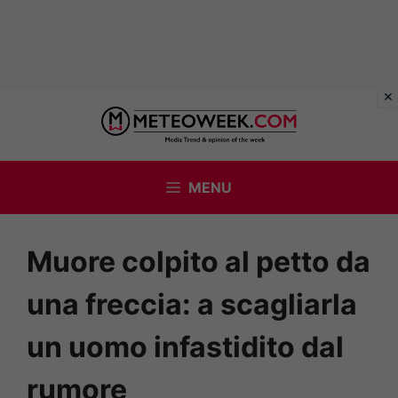
Vai
al
contenuto
MENU
Muore colpito al petto da
una freccia: a scagliarla
un uomo infastidito dal
rumore