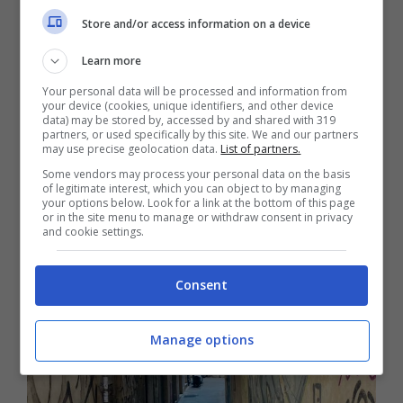
Store and/or access information on a device
prima iniziato ad inveire, poi, spazientito ha
preso l’arma e l’ha utilizzata per cacciarli. Il
Learn more
41enne, si cui si erano subito notate le
Your personal data will be processed and information from
your device (cookies, unique identifiers, and other device
gravissime condizioni, è deceduto in
data) may be stored by, accessed by and shared with 319
partners, or used specifically by this site. We and our partners
ospedale. Era stato sottoposto ad un delicato
may use precise geolocation data.
List of partners.
intervento chirurgico ma purtroppo per lui
Some vendors may process your personal data on the basis
of legitimate interest, which you can object to by managing
non c’è stato nulla da fare.
your options below. Look for a link at the bottom of this page
or in the site menu to manage or withdraw consent in privacy
and cookie settings.
Consent
Manage options