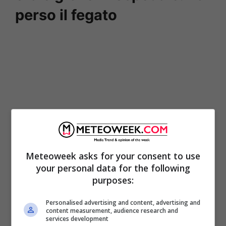
perso il fegato
Meteoweek asks for your consent to use
your personal data for the following
Secondo quanto ricostruito dai Carabinieri,
purposes:
all’origine del folle gesto un litigio in strada tra
Personalised advertising and content, advertising and
il 41enne peruviano e un suo connazionale.
Il
content measurement, audience research and
services development
63enne infastidito dal rumore,
avrebbe