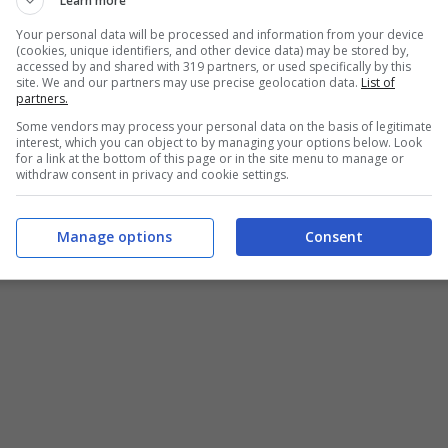
Learn more
hanno ottenuto un successo non indifferente.
Your personal data will be processed and information from your device
ere che esistano, anche perché sono tanti e
(cookies, unique identifiers, and other device data) may be stored by,
accessed by and shared with 319 partners, or used specifically by this
site. We and our partners may use precise geolocation data.
List of
partners.
Some vendors may process your personal data on the basis of legitimate
 ha riservato Apple, questo è il momento giusto
interest, which you can object to by managing your options below. Look
for a link at the bottom of this page or in the site menu to manage or
zi, ecco a voi tutti gli
elenchi fondamentali
withdraw consent in privacy and cookie settings.
o. Scaricarli potrebbe essere un buon modo per
Manage options
Consent