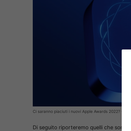
Ci saranno piaciuti i nuovi Apple Awards 2022? – 
Di seguito riporteremo quelli che sono st