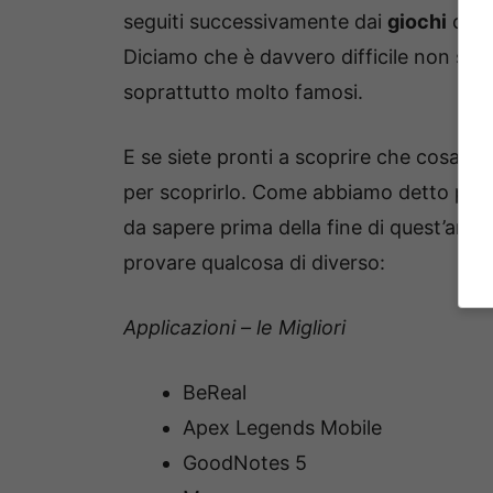
seguiti successivamente dai
giochi
che 
Diciamo che è davvero difficile non sap
soprattutto molto famosi.
E se siete pronti a scoprire che cosa ci
per scoprirlo. Come abbiamo detto poc’an
da sapere prima della fine di quest’ann
provare qualcosa di diverso:
Applicazioni – le Migliori
BeReal
Apex Legends Mobile
GoodNotes 5