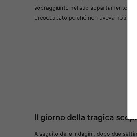
sopraggiunto nel suo appartamento in z
preoccupato poiché non aveva notizie de
Il giorno della tragica scop
A seguito delle indagini, dopo due setti