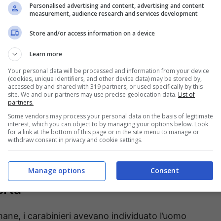
Personalised advertising and content, advertising and content
ona Madonna del Riposo, nella capitale,
measurement, audience research and services development
ll’interprete da qualche giorno.
Store and/or access information on a device
Learn more
Your personal data will be processed and information from your device
(cookies, unique identifiers, and other device data) may be stored by,
accessed by and shared with 319 partners, or used specifically by this
site. We and our partners may use precise geolocation data.
List of
partners.
Some vendors may process your personal data on the basis of legitimate
interest, which you can object to by managing your options below. Look
for a link at the bottom of this page or in the site menu to manage or
withdraw consent in privacy and cookie settings.
Manage options
Consent
erta
mane, i carabinieri avevano individuato l’uomo