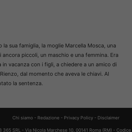
o la sua famiglia, la moglie Marcella Mosca, una
i ancora piccoli, un maschio e una femmina. Era
 in vacanza con i figli, a chiedere a un amico di
 Rienzo, dal momento che aveva le chiavi. Al
ato la sentenza.
Chi siamo
-
Redazione
-
Privacy Policy
-
Disclaimer
365 SRL - Via Nicola Marchese 10, 00141 Roma (RM) - Codice F