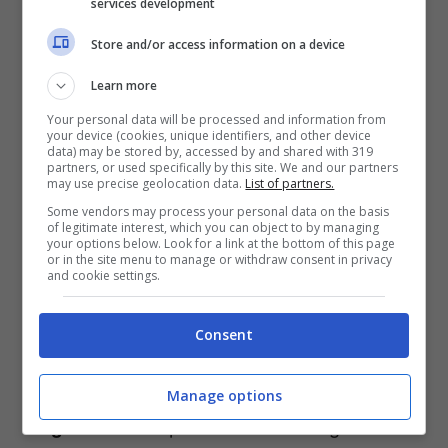
services development
Store and/or access information on a device
Learn more
Your personal data will be processed and information from
your device (cookies, unique identifiers, and other device
Inps, le date di pagamento delle pensioni di ottobre
data) may be stored by, accessed by and shared with 319
partners, or used specifically by this site. We and our partners
may use precise geolocation data.
List of partners.
Chi non ha optato per l’accredito su carta
Some vendors may process your personal data on the basis
of legitimate interest, which you can object to by managing
prepagata Postepay Evolution, conto
your options below. Look for a link at the bottom of this page
or in the site menu to manage or withdraw consent in privacy
corrente bancario o postale, potrà ritirare
and cookie settings.
l’assegno presso gli uffici postali sparsi sul
territorio nazionale
seguendo un
Consent
determinato ordine
. Anche in questo caso, è
stato già
pubblicato il calendario con le
Manage options
seguenti date
: i pensionati con i cognomi