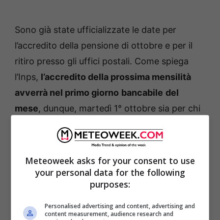
Sono già state ufficializzate le date per
l’accredito della pensione di ottobre e per il
ritiro presso gli uffici postali. Come spiega
l’Inps,
l’accredito della prossima mensilità
avverrà nel primo giorno
bancabile
del
mese
, dunque, martedì 1° ottobre sia per chi
riceverà l’assegno tramite Poste Italiane sia
per gli istituti bancari.
Meteoweek asks for your consent to use
your personal data for the following
purposes:
Personalised advertising and content, advertising and
content measurement, audience research and