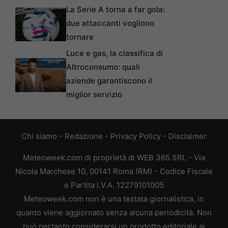
La Serie A torna a far gola:
due attaccanti vogliono
tornare
Luce e gas, la classifica di
Altroconsumo: quali
aziende garantiscono il
miglior servizio
Chi siamo
-
Redazione
-
Privacy Policy
-
Disclaimer
Meteoweek.com di proprietà di WEB 365 SRL - Via
Nicola Marchese 10, 00141 Roma (RM) - Codice Fiscale
e Partita I.V.A. 12279101005
Meteoweek.com non è una testata giornalistica, in
quanto viene aggiornato senza alcuna periodicità. Non
può pertanto considerarsi un prodotto editoriale ai