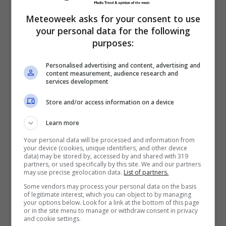
Meteoweek asks for your consent to use
your personal data for the following
purposes:
Personalised advertising and content, advertising and
content measurement, audience research and
La storia incriminata inquadra le gambe della
services development
conduttrice con momento
zoom
: in camera
Store and/or access information on a device
gonna corta, collant ricamato e tacco a spillo.
Learn more
L’abito è particolarmente corto e mette in
Your personal data will be processed and information from
risalto le
gambe impossibili da non
your device (cookies, unique identifiers, and other device
data) may be stored by, accessed by and shared with 319
apprezzare
. La temperatura si alza: il direct si
partners, or used specifically by this site. We and our partners
may use precise geolocation data.
List of partners.
infiamma. I fan sono in delirio. Purtroppo
Some vendors may process your personal data on the basis
però una delusione dobbiamo darvela: la
of legitimate interest, which you can object to by managing
your options below. Look for a link at the bottom of this page
conduttrice è già impegnata.
or in the site menu to manage or withdraw consent in privacy
and cookie settings.