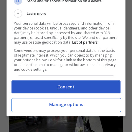
Store and/or access information on a device
Sulle pagine del Messaggero, anche la sorella
di Genovese si stringe intorno al fratello:
Learn more
“Pietro non ha bevuto né fumato, non era al
Your personal data will be processed and information from
your device (cookies, unique identifiers, and other device
telefono (che è stato requisito per analizzare
data) may be stored by, accessed by and shared with 319
partners, or used specifically by this site. We and our partners
se nei momenti prima fosse stato distratto
may use precise geolocation data.
List of partners.
Some vendors may process your personal data on the basis
dallo smartphone,
ndr)”
. “C’era il verde –
of legitimate interest, which you can object to by managing
your options below. Look for a link at the bottom of this page
ribadisce la ragazza – ed è passato com’è
or in the site menu to manage or withdraw consent in privacy
and cookie settings.
giusto che sia”. Pietro in quei momenti
infernali è “rimasto sotto la pioggia in lacrime,
Consent
aspettando i soccorsi e i miei genitori.
Siamo
distrutti per quelle povere ragazze
“.
Manage options