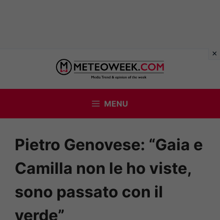
Vai
al
contenuto
MENU
Pietro Genovese: “Gaia e
Camilla non le ho viste,
sono passato con il
verde”