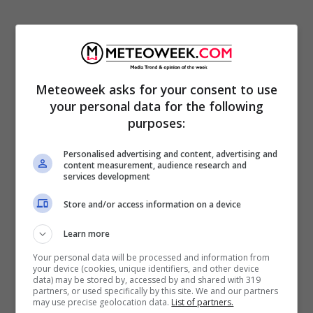
Bonomi, 53 anni, è presidente della potente
Meteoweek asks for your consent to use
Assolombarda
, comprendente gli industriali
your personal data for the following
di Milano, Lodi, Monza e della Brianza. Per la
purposes:
sua corsa alla presidenza di Confindustria ha
Personalised advertising and content, advertising and
scelto di focalizzarsi sulle
critiche al governo
content measurement, audience research and
services development
e alle
pastoie romane
, intarsiandola anche di
Store and/or access information on a device
attacchi molto duri nei confronti delle
manovre di Conte, soprattutto in merito alla
Learn more
presentazione della legge di Bilancio.
Your personal data will be processed and information from
your device (cookies, unique identifiers, and other device
data) may be stored by, accessed by and shared with 319
partners, or used specifically by this site. We and our partners
Una strategia, la sua, che ha vinto e ha
may use precise geolocation data.
List of partners.