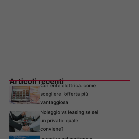
Articoli recenti
Corrente elettrica: come
scegliere l’offerta più
vantaggiosa
Noleggio vs leasing se sei
un privato: quale
conviene?
Investire nel mattone a