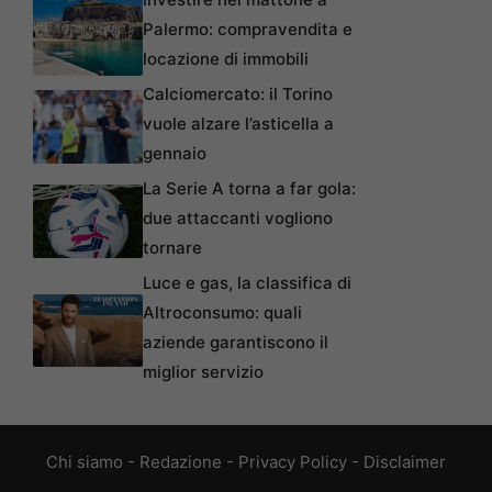
Palermo: compravendita e
locazione di immobili
Calciomercato: il Torino
vuole alzare l’asticella a
gennaio
La Serie A torna a far gola:
due attaccanti vogliono
tornare
Luce e gas, la classifica di
Altroconsumo: quali
aziende garantiscono il
miglior servizio
Chi siamo
-
Redazione
-
Privacy Policy
-
Disclaimer