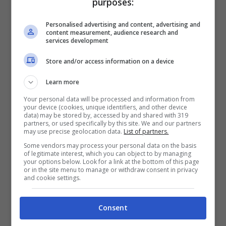
purposes:
Personalised advertising and content, advertising and
content measurement, audience research and
services development
Store and/or access information on a device
Learn more
Your personal data will be processed and information from
your device (cookies, unique identifiers, and other device
data) may be stored by, accessed by and shared with 319
partners, or used specifically by this site. We and our partners
Grandi lavori per le principali banche italiane –
may use precise geolocation data.
List of partners.
meteoweek.com
Some vendors may process your personal data on the basis
of legitimate interest, which you can object to by managing
your options below. Look for a link at the bottom of this page
Decreto Liquidità, la
or in the site menu to manage or withdraw consent in privacy
and cookie settings.
situazione delle banche
Consent
Questo sembra essere proprio l’obiettivo