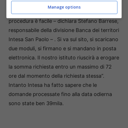
dichiarato dalle banche, incaricate di fornire il
Manage options
pagamento dei prestiti richiesti. “La
procedura è facile – dichiara Stefano Barrese,
responsabile della divisione Banca dei territori
Intesa San Paolo – . Si va sul sito, si scaricano
due moduli, si firmano e si mandano in posta
elettronica. Il nostro istituto riuscirà a erogare
la somma richiesta entro un massimo di 72
ore dal momento della richiesta stessa”.
Intanto Intesa ha fatto sapere che le
domande processate fino alla data odierna
sono state ben 39mila.