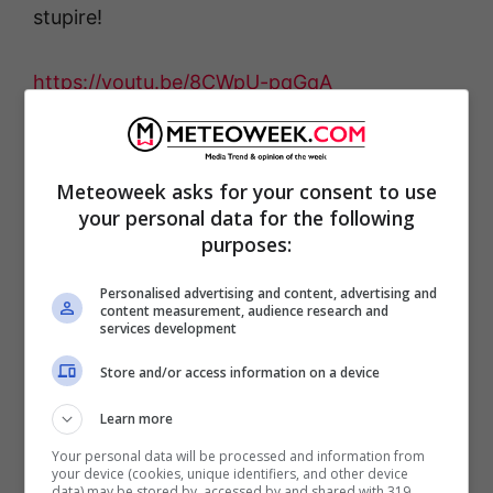
stupire!
https://youtu.be/8CWpU-pqGqA
Meteoweek asks for your consent to use
your personal data for the following
purposes:
Personalised advertising and content, advertising and
content measurement, audience research and
services development
Store and/or access information on a device
Learn more
Cos’è un’illusione ottica
Your personal data will be processed and information from
your device (cookies, unique identifiers, and other device
data) may be stored by, accessed by and shared with 319