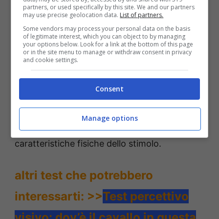
Un’illusione ottica è quindi una
percezione
partners, or used specifically by this site. We and our partners
may use precise geolocation data.
List of partners.
falsata
che si genera dal sistema visivo. A
Some vendors may process your personal data on the basis
caratterizzarla è la percezione soggettiva di
of legitimate interest, which you can object to by managing
your options below. Look for a link at the bottom of this page
immagini che si discosta, a volte
or in the site menu to manage or withdraw consent in privacy
and cookie settings.
considerevolmente, dalla realtà oggettiva.
Consent
Le informazioni raccolte dagli occhi vengono
elaborate nel cervello e rimandano indietro un
Manage options
dato che non coincide con le reali
caratteristiche fisiche dello stimolo.
altri test che potrebbero
interessarti: >>
Test percettivo
visivo: dov’è il cavallo in questa