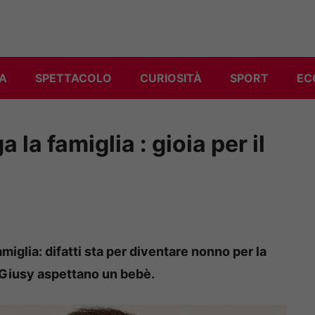
A
SPETTACOLO
CURIOSITÀ
SPORT
EC
a la famiglia : gioia per il
amiglia: difatti sta per diventare nonno per la
ua Giusy aspettano un bebè.