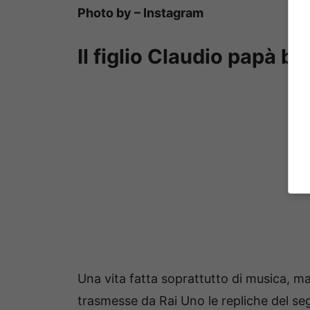
Photo by – Instagram
Il figlio Claudio papà bis
Una vita fatta soprattutto di musica, ma
trasmesse da Rai Uno le repliche del s