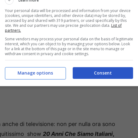
Learn more
Your personal data will be processed and information from your device
(cookies, unique identifiers, and other device data) may be stored by,
accessed by and shared with 319 partners, or used specifically by this
site. We and our partners may use precise geolocation data.
List of
partners.
Some vendors may process your personal data on the basis of legitimate
interest, which you can object to by managing your options below. Look
for a link at the bottom of this page or in the site menu to manage or
withdraw consent in privacy and cookie settings.
Manage options
Consent
 anche di televisione: non per nulla ora sono
eguitissimo show
20 Anni Che Siamo Italiani
,