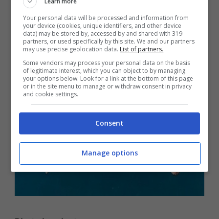
Learn more
amore che oggi è più forte che mai e che sta
Your personal data will be processed and information from
your device (cookies, unique identifiers, and other device
andando a gonfie vele, verso il secondo anno
data) may be stored by, accessed by and shared with 319
partners, or used specifically by this site. We and our partners
di matrimonio.
may use precise geolocation data.
List of partners.
Some vendors may process your personal data on the basis
of legitimate interest, which you can object to by managing
your options below. Look for a link at the bottom of this page
or in the site menu to manage or withdraw consent in privacy
and cookie settings.
Consent
Manage options