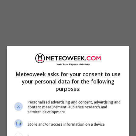
Tuttavia, al di là della posa,a far palpitare il
cuore dei numerosi utenti è stata la dedica
Meteoweek asks for your consent to use
postata nella didascalia dello scatto: “
Amore
your personal data for the following
è fiducia
. Che io sia sospesa nel blu dei mari
purposes:
più profondi, con te non avrò mai paura di
Personalised advertising and content, advertising and
annegare”. Ovviamente, nominando la fiducia,
content measurement, audience research and
services development
Eva si è voluta riferire al fatto che le
Store and/or access information on a device
chiacchiere dell’ex gieffina
Licia Nunez
non
hanno in nessuna maniera scalfito il loro