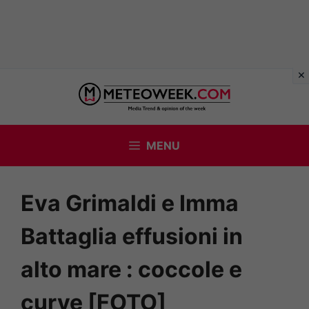
Vai
al
contenuto
MENU
Eva Grimaldi e Imma
Battaglia effusioni in
alto mare : coccole e
curve [FOTO]