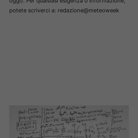
oggi). Per qualsiasi esigenza o informazione,
potete scriverci a: redazione@meteoweek