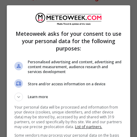
Italia
Meteoweek asks for your consent to use
your personal data for the following
purposes:
Personalised advertising and content, advertising and
content measurement, audience research and
services development
Store and/or access information on a device
bacheca – Latina previsioni del tempo di domani lunedì 10
Learn more
agosto cieli sereni– meteoweek
Your personal data will be processed and information from
your device (cookies, unique identifiers, and other device
In provincia di Latina:
L’estate continua
data) may be stored by, accessed by and shared with 319
partners, or used specifically by this site. We and our partners
indisturbata grazie all’egemonia altopressoria.
may use precise geolocation data.
List of partners.
Locale instabilità di calore diurna possibile
Some vendors may process your personal data on the basis