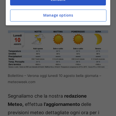
clima caldo e afoso in pianura. Venti deboli a
regime di brezza. Mare Adriatico calmo o
Manage options
quasi.
Bollettino – Verona oggi lunedi 10 agosto bella giornata –
meteoweek.com
Segnaliamo che la nostra
redazione
Meteo,
effettua
l’aggiornamento
delle
previsioni meteo dettagliate ogni ora per i