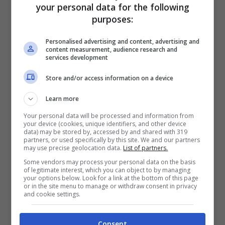
your personal data for the following
purposes:
Personalised advertising and content, advertising and
content measurement, audience research and
services development
Store and/or access information on a device
Learn more
Your personal data will be processed and information from
Clicca QUI meteo
lunedì 10 agosto
Italia
your device (cookies, unique identifiers, and other device
data) may be stored by, accessed by and shared with 319
partners, or used specifically by this site. We and our partners
may use precise geolocation data.
List of partners.
In provincia di Verona
un campo di alta
Some vendors may process your personal data on the basis
pressione rinnova condizioni di bel tempo
of legitimate interest, which you can object to by managing
your options below. Look for a link at the bottom of this page
tipicamente estivo sul Nordest. Non escluso
or in the site menu to manage or withdraw consent in privacy
and cookie settings.
qualche temporale di calore sulle Dolomiti nel
tardo pomeriggio. Temperature stazionarie,
Consent