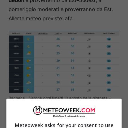
deboli
e proverranno da Est
–
Sudest, al
pomeriggio moderati e proverranno da Est.
Allerte meteo previste: afa.
Bacheca – Verona oggi lunedi 10 agosto bella giornata –
meteoweek.com
Meteoweek asks for your consent to use