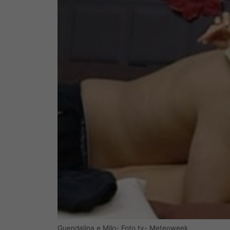
Guendalina e Milo- Foto tv- Meteoweek