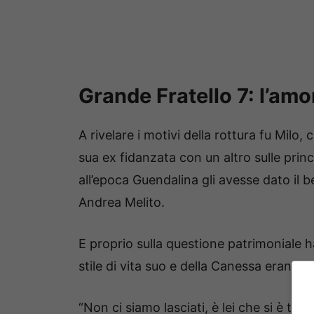
Grande Fratello 7: l’amo
A rivelare i motivi della rottura fu Milo,
sua ex fidanzata con un altro sulle prin
all’epoca Guendalina gli avesse dato il b
Andrea Melito.
E proprio sulla questione patrimoniale h
stile di vita suo e della Canessa erano 
“Non ci siamo lasciati, è lei che si è tr