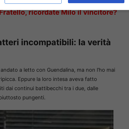
ratello, ricordate Milo il vincitore?
teri incompatibili: la verità
no andato a letto con Guendalina, ma non l’ho mai
picca. Eppure la loro intesa aveva fatto
ti dai continui battibecchi tra i due, dalle
 piuttosto pungenti.