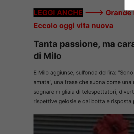
LEGGI ANCHE
——->
Grande F
Eccolo oggi vita nuova
Tanta passione, ma carat
di Milo
E Milo aggiunse, sull’onda dell’ira: “So
amata”, una frase che suona come una ri
sognare migliaia di telespettatori, diverti
rispettive gelosie e dai botta e risposta