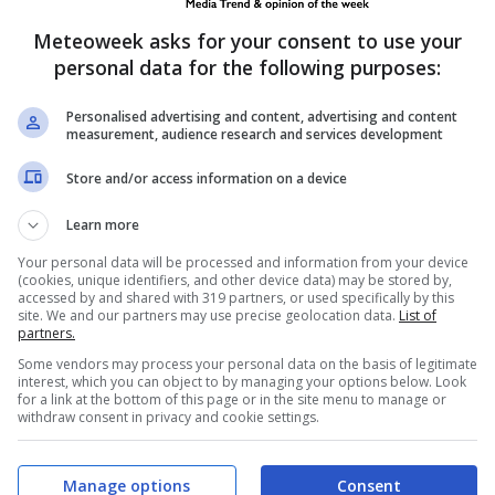
ofoni dei giornalisti che chiedevano curiosi
Meteoweek asks for your consent to use your
scana.
personal data for the following purposes:
Personalised advertising and content, advertising and content
measurement, audience research and services development
Store and/or access information on a device
Learn more
Your personal data will be processed and information from your device
(cookies, unique identifiers, and other device data) may be stored by,
accessed by and shared with 319 partners, or used specifically by this
site. We and our partners may use precise geolocation data.
List of
partners.
Some vendors may process your personal data on the basis of legitimate
interest, which you can object to by managing your options below. Look
for a link at the bottom of this page or in the site menu to manage or
withdraw consent in privacy and cookie settings.
 Donne, ex tronista svolta osè:
Manage options
Consent