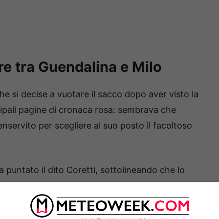
re tra Guendalina e Milo
 che si decise a vuotare il sacco dopo aver visto la
cipali pagine di cronaca rosa: sembrava che
enservito per scegliere al suo posto il facoltoso
a puntato il dito Coretti, sottolineando che lo
assolutamente incompatibili.
ovata un altro. Non guarda le persone, guarda il