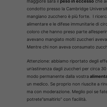
maggiore sarà il
peso in eccesso
che ac
condotto presso la Cambridge University
mangiano zucchero è più forte. I ricer
alimentare e le difese immunitarie di ci
coloro che hanno preso parte all’esperi
avevano mangiato molti zuccheri avevan
Mentre chi non aveva consumato zucch
Attenzione: abbiamo riportato degli effe
un’astinenza dagli zuccheri per circa 30
modo permanente dalla vostra
alimenta
un medico. Se proprio non riuscite a rin
ma con moderazione. Meglio poi se fate 
potrete”smaltirlo” con facilità.