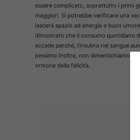
essere complicato, soprattutto i primi gi
maggiori. Si potrebbe verificare una ver
lascerà spazio ad energia e buon umore.
dimostrato che il consumo quotidiano d
accade perchè, l’insulina nel sangue au
pessimo.Inoltre, non dimentichiamoci che
ormone della felicità.