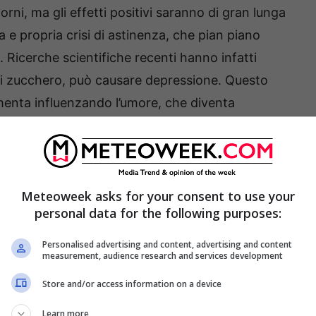
orni, ma gli effetti positivi saranno di gran lunga
a e propria crisi di astinenza, che pian piano
 Ricerche scientifiche recenti hanno infatti
i zucchero, può causare depressione. Questo
menta influenzando l’umore, che diventa
 lo zucchero inibisce il rilascio di serotonina,
Meteoweek asks for your consent to use your
personal data for the following purposes:
Personalised advertising and content, advertising and content
measurement, audience research and services development
Store and/or access information on a device
Learn more