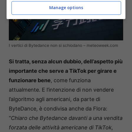
Manage options
I vertici di Bytedance non si schiodano – meteoweek.com
Si tratta, senza alcun dubbio, dell’aspetto più
importante che serve a TikTok per girare e
funzionare bene
, come funziona
attualmente. E l’intenzione di non vendere
l’algoritmo agli americani, da parte di
ByteDance, è condivisa anche da Flora:
“
Chiaro che Bytedance davanti a una vendita
forzata delle attività americane di TikTok,