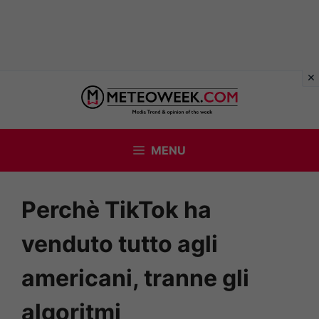
Vai
al
contenuto
MENU
Perchè TikTok ha
venduto tutto agli
americani, tranne gli
algoritmi