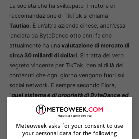
La società che ha sviluppato il motore di
raccomandazione di TikTok si chiama
Tautiao
. È un’altra azienda cinese, anch’essa
lanciata da ByteDance otto anni fa che
attualmente ha una
valutazione di mercato di
circa 30 miliardi di dollari
. Si tratta del vero
segreto vincente per TikTok, ben al di là dei
contenuti che ogni giorno vengono fuori sul
social network. E sempre secondo Flora,
“
quel sistema è di proprietà di ByteDance ed
è ciò che sta causando grossi problemi ai
social occidentali
“. Ecco allora svelato il
motivo per cui gli americani vorrebbero
Meteoweek asks for your consent to use
your personal data for the following
mettere le mani sull’algoritmo, tanto caro a