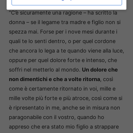
“C’è sicuramente una ragione – ha scritto la
donna – se il legame tra madre e figlio non si
spezza mai. Forse per i nove mesi durante i
quali te lo senti dentro, o per quel cordone
che ancora lo lega a te quando viene alla luce,
oppure per quel dolore forte e intenso, che
soffri nel metterlo al mondo.
Un dolore che
non dimentichi e che a volte ritorna
, così
come è certamente ritornato in voi, mille e
mille volte più forte e più atroce, così come si
è ripresentato in me, anche se in misura non
paragonabile con il vostro, quando ho
appreso che era stato mio figlio a strappare