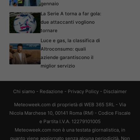
gennaio
La Serie A torna a far gola:
due attaccanti vogliono
tornare
Luce e gas, la classifica di
Altroconsumo: quali
aziende garantiscono il
miglior servizio
Chi siamo
-
Redazione
-
Privacy Policy
-
Disclaimer
Meteoweek.com di proprietà di WEB 365 SRL - Via
Nicola Marchese 10, 00141 Roma (RM) - Codice Fiscale
e Partita I.V.A. 12279101005
Meteoweek.com non è una testata giornalistica, in
quanto viene aggiornato senza alcuna periodicità. Non