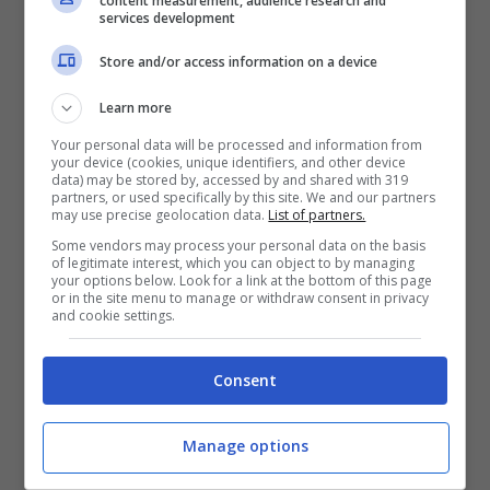
content measurement, audience research and
services development
Store and/or access information on a device
Learn more
Your personal data will be processed and information from
your device (cookies, unique identifiers, and other device
data) may be stored by, accessed by and shared with 319
Alessandra Amoroso- Foto Ig- Meteoweek
partners, or used specifically by this site. We and our partners
may use precise geolocation data.
List of partners.
Some vendors may process your personal data on the basis
Leggi anche —->
“A letto con me era così”,
of legitimate interest, which you can object to by managing
your options below. Look for a link at the bottom of this page
Adua Del Vesco sconvolge Elisabetta
or in the site menu to manage or withdraw consent in privacy
and cookie settings.
Gregoraci: dettagli su Morra
Consent
Gli amori della Amoroso: la
cantante ha ritrovato se
Manage options
stessa