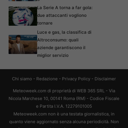
La Serie A torna a far gola:
due attaccanti vogliono
tornare
Luce e gas, la classifica di
Altroconsumo: quali
aziende garantiscono il
miglior servizio
Chi siamo
-
Redazione
-
Privacy Policy
-
Disclaimer
Meteoweek.com di proprietà di WEB 365 SRL - Via
Nicola Marchese 10, 00141 Roma (RM) - Codice Fiscale
e Partita I.V.A. 12279101005
Meteoweek.com non è una testata giornalistica, in
quanto viene aggiornato senza alcuna periodicità. Non