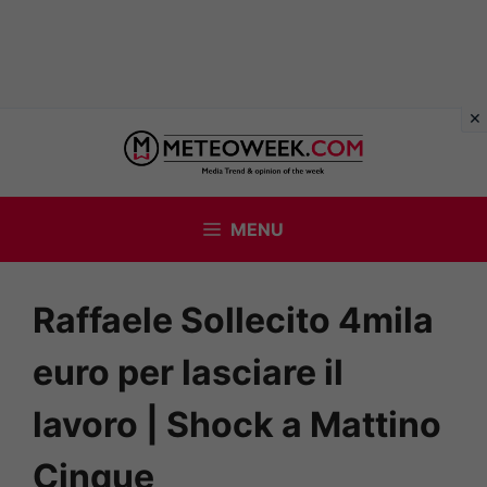
Vai
al
contenuto
MENU
Raffaele Sollecito 4mila
euro per lasciare il
lavoro | Shock a Mattino
Cinque