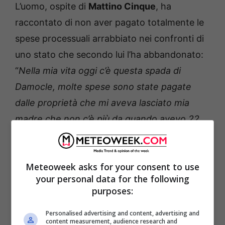
L’uomo, ospite di
Mattino Cinque
, ha
raccontato di non aver pagato totalmente le
spese processuali arrabbiato nei confronti di
uno stato che secondo lui l’ha abbandonato:
“
Nella mia vita oggi c’è questa spada di
Damocle, molte spese sono state pagate
dalle proprietà che mi aveva lasciato mia
madre che non c’è più da quando avevo 22
anni
”.
Meteoweek asks for your consent to use
your personal data for the following
purposes:
Personalised advertising and content, advertising and
content measurement, audience research and