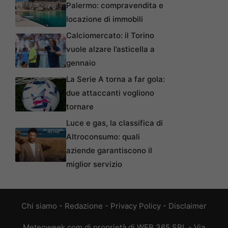
Palermo: compravendita e
locazione di immobili
Calciomercato: il Torino
vuole alzare l’asticella a
gennaio
La Serie A torna a far gola:
due attaccanti vogliono
tornare
Luce e gas, la classifica di
Altroconsumo: quali
aziende garantiscono il
miglior servizio
Chi siamo
-
Redazione
-
Privacy Policy
-
Disclaimer
Meteoweek.com di proprietà di WEB 365 SRL - Via