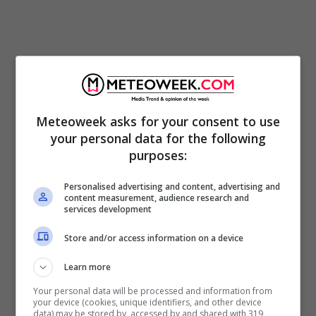
Sisma Egeo, almeno 49 le vittime in
Meteoweek asks for your consent to use
Turchia: si scava ancora tra le macerie
your personal data for the following
Covid, lo studio di Altamedica: dove ci
purposes:
si contagia meno o affatto
Personalised advertising and content, advertising and
content measurement, audience research and
services development
Clicca qui e poi premi la stellina (Segui) per
ricevere tantissime novità gratis da
Store and/or access information on a device
MeteoWeek
Learn more
Your personal data will be processed and information from
your device (cookies, unique identifiers, and other device
data) may be stored by, accessed by and shared with 319