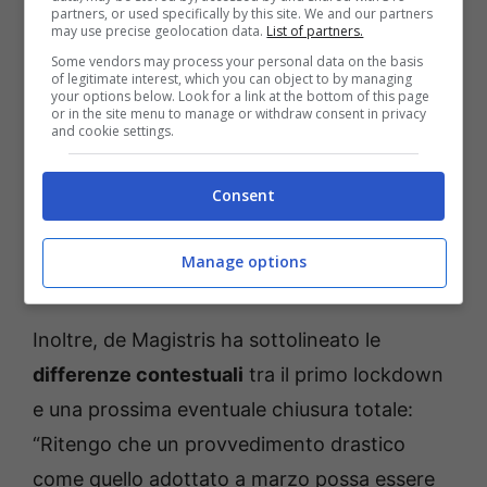
partners, or used specifically by this site. We and our partners
may use precise geolocation data.
List of partners.
Some vendors may process your personal data on the basis
of legitimate interest, which you can object to by managing
your options below. Look for a link at the bottom of this page
or in the site menu to manage or withdraw consent in privacy
and cookie settings.
Consent
Manage options
Inoltre, de Magistris ha sottolineato le
differenze contestuali
tra il primo lockdown
e una prossima eventuale chiusura totale:
“Ritengo che un provvedimento drastico
come quello adottato a marzo possa essere