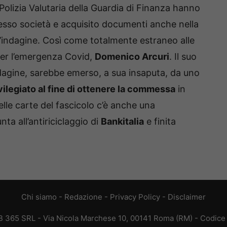
Polizia Valutaria della Guardia di Finanza hanno
sso società e acquisito documenti anche nella
ll’indagine. Così come totalmente estraneo alle
 per l’emergenza Covid,
Domenico Arcuri
. Il suo
agine, sarebbe emerso, a sua insaputa, da uno
vilegiato al fine di ottenere la commessa
in
lle carte del fascicolo c’è anche una
ta all’antiriciclaggio di
Bankitalia
e finita
Chi siamo
-
Redazione
-
Privacy Policy
-
Disclaimer
365 SRL - Via Nicola Marchese 10, 00141 Roma (RM) - Codice F