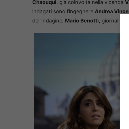
Chaouqui
, già coinvolta nella vicenda
V
indagati sono l’ingegnere
Andrea Vinc
dell’indagine,
Mario Benotti
, giornalista