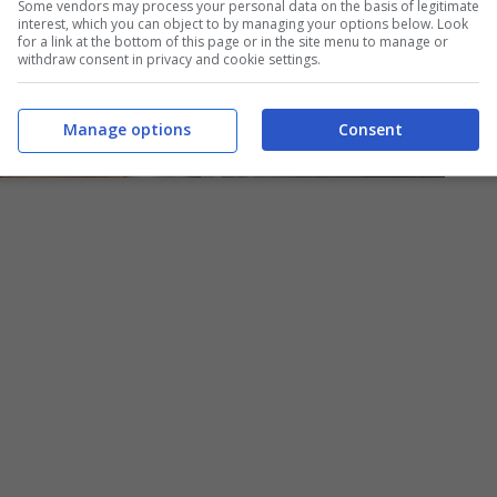
Some vendors may process your personal data on the basis of legitimate
interest, which you can object to by managing your options below. Look
for a link at the bottom of this page or in the site menu to manage or
withdraw consent in privacy and cookie settings.
Manage options
Consent