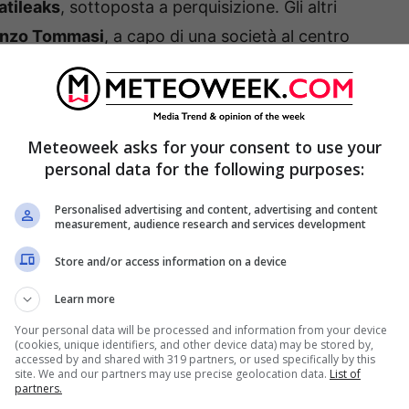
atileaks
, sottoposta a perquisizione. Gli altri
enzo Tommasi
, a capo di una società al centro
 in aspettativa, e
Antonella Appulo
.
Meteoweek asks for your consent to use your
personal data for the following purposes:
Personalised advertising and content, advertising and content
measurement, audience research and services development
Store and/or access information on a device
Learn more
Your personal data will be processed and information from your device
(cookies, unique identifiers, and other device data) may be stored by,
accessed by and shared with 319 partners, or used specifically by this
site. We and our partners may use precise geolocation data.
List of
partners.