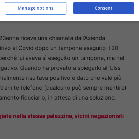
Manage options
Consent
l 23enne riceve una chiamata dall’Azienda
sitivo al Covid dopo un tampone eseguito il 20
 perché lui aveva sì eseguito un tampone, ma nel
negativo. Quando ha provato a spiegarlo all’Ulss
malmente risultava positivo e dato che vale più
to tramite telefono (qualcuno può sempre mentire)
lamento fiduciario, in attesa di una soluzione.
iate nella stessa palazzina, vicini negazionisti