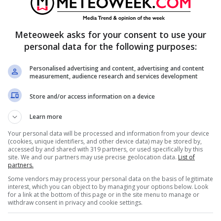
ia), è finita in quarantena per via di un
caso di
omonimia
e di una
errata trascrizione
Meteoweek asks for your consent to use your
la famiglia deve andare in giro con una diffida
personal data for the following purposes:
 multe, in caso di controlli. Questo perché,
Personalised advertising and content, advertising and content
 per l’errata positività del figlio.
measurement, audience research and services development
Store and/or access information on a device
 aver fatto il vaccino anti Covid. Il padre: “Mia
Learn more
Your personal data will be processed and information from your device
(cookies, unique identifiers, and other device data) may be stored by,
accessed by and shared with 319 partners, or used specifically by this
site. We and our partners may use precise geolocation data.
List of
partners.
Some vendors may process your personal data on the basis of legitimate
interest, which you can object to by managing your options below. Look
for a link at the bottom of this page or in the site menu to manage or
withdraw consent in privacy and cookie settings.