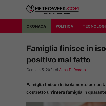
Vai
al
contenuto
CRONACA
POLITICA
TECNOLOGI
Famiglia finisce in i
positivo mai fatto
Gennaio 5, 2021
di
Anna Di Donato
Famiglia finisce in isolamento per un t
costretto un’intera famiglia in quarant