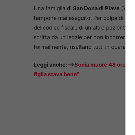
Una famiglia di
San Donà di Piave
(Venez
tampone mai eseguito. Per colpa di un 
del codice fiscale di un altro paziente, 
scritta da un legale per non incorrere in
formalmente, risultano tutti in quarantena
Leggi anche:—>
Sonia muore 48 ore dopo
figlia stava bene”