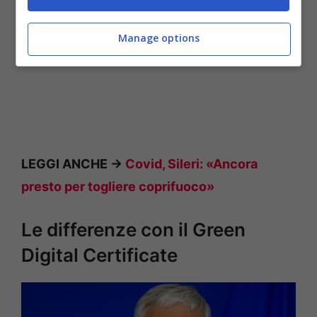
Manage options
LEGGI ANCHE ->
Covid, Sileri: «Ancora
presto per togliere coprifuoco»
Le differenze con il Green
Digital Certificate