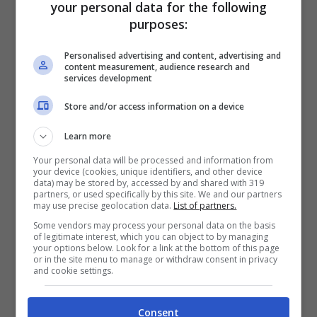
ancora da definire
“, dicono da Palazzo Chigi.
your personal data for the following
purposes:
Dovrebbero essere tuttavia 48 ore) oppure se
è
guarito
dal virus entro circa sei mesi.
Personalised advertising and content, advertising and
content measurement, audience research and
Riunire tutte queste possibilità in un unico
services development
certificato, però, richiederebbe la creazione
Store and/or access information on a device
di una piattaforma ad hoc. Poiché il
Governo
Learn more
intende rendere
operativo
il passaporto
vaccinale al più presto possibile, dunque, il
Your personal data will be processed and information from
your device (cookies, unique identifiers, and other device
progetto potrebbe concretizzarsi con il
data) may be stored by, accessed by and shared with 319
partners, or used specifically by this site. We and our partners
mostrare direttamente i
singoli certificati
del
may use precise geolocation data.
List of partners.
Some vendors may process your personal data on the basis
tampone, del medico oppure dell’hub
of legitimate interest, which you can object to by managing
your options below. Look for a link at the bottom of this page
all’aeroporto o agli ingressi degli impianti.
or in the site menu to manage or withdraw consent in privacy
and cookie settings.
Consent