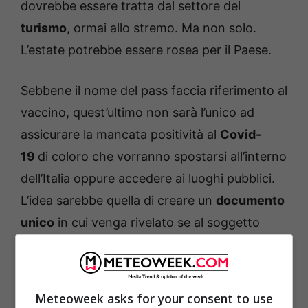
dovrebbe essere tratta dal settore del
turismo
, ormai allo stremo. Ma non solo.
L’estate potrebbe essere rosea per il Paese.
Sebbene il nome del pass faccia riferimento al
vaccino, quest’ultimo non sarà l’unico ad
assicurare la mancata positività al
Covid-
19
di coloro che vorranno spostarsi all’interno
dell’Italia oppure accedere ai luoghi pubblici.
L’idea sarebbe quella di creare un
documento
unico
in cui venga rivelato se al soggetto
sono state somministrate le due
dosi
del
siero contro il virus, se è risultato negativo ad
un
tampone recente
(“
L’arco temporale è
Meteoweek asks for your consent to use