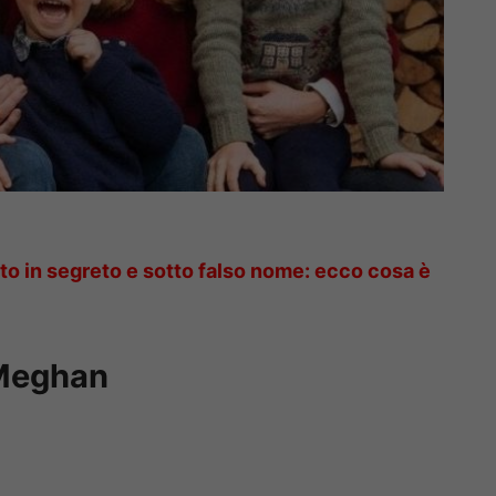
tto in segreto e sotto falso nome: ecco cosa è
 Meghan