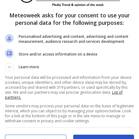
Meteoweek asks for your consent to use your
alla sorella
personal data for the following purposes:
anche per il bene di George e Charlotte, dato
Personalised advertising and content, advertising and content
measurement, audience research and services development
 school
. Anche per questo motivo stanno
stello di Windsor. Anche se sono distanti a meno
Store and/or access information on a device
taggioso per il bene di tutti. Inoltre Kate
Learn more
ri Michael e Carol Middleton
che vivono a
Your personal data will be processed and information from your device
(cookies, unique identifiers, and other device data) may be stored by,
Stesso discorso vale anche per
Pippa
e il
accessed by and shared with 319 partners, or used specifically by this
site. We and our partners may use precise geolocation data.
List of
zone prese in considerazione ci sarebbe Forte
partners.
 In questo luogo storico visse il re Edoardo VIII.
Some vendors may process your personal data on the basis of legitimate
interest, which you can object to by managing your options below. Look
for a link at the bottom of this page or in the site menu to manage or
withdraw consent in privacy and cookie settings.