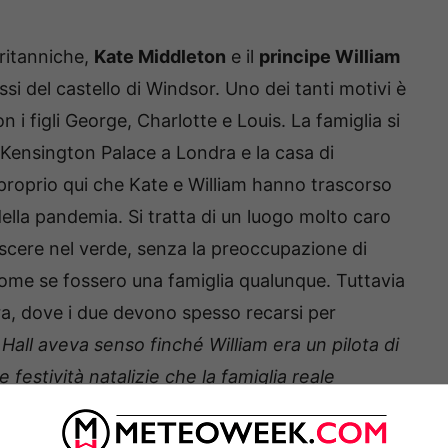
britanniche,
Kate Middleton
e il
principe William
ssi del castello di Windsor. Uno dei tanti motivi è
con i figli George, Charlotte e Louis. La famiglia si
 Kensington Palace a Londra e la casa di
proprio qui che Kate e William hanno trascorso
a della pandemia. Si tratta di un luogo molto caro
escere nel verde, senza la preoccupazione di
 come se fossero una famiglia qualunque. Tuttavia
a, dove i due devono spesso recarsi per
all aveva senso finché William era un pilota di
le festività natalizie che la famiglia reale
 non funziona più”
, ecco cosa è stato riferito da
.