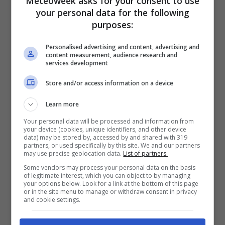
Meteoweek asks for your consent to use
your personal data for the following
purposes:
Personalised advertising and content, advertising and
content measurement, audience research and
services development
Store and/or access information on a device
Learn more
Your personal data will be processed and information from
LEGGI ANCHE:
Incendio a Milano: in corso
your device (cookies, unique identifiers, and other device
data) may be stored by, accessed by and shared with 319
sequestri dei documenti relativi ai pannelli
partners, or used specifically by this site. We and our partners
may use precise geolocation data.
List of partners.
Some vendors may process your personal data on the basis
Sono spesso
i genitori stessi a portare le
of legitimate interest, which you can object to by managing
your options below. Look for a link at the bottom of this page
figlie nei loro paesi
, con la scusa delle
or in the site menu to manage or withdraw consent in privacy
and cookie settings.
vacanze, per poter infibulare le bambine. Non
di rado le piccole
vengono indottrinate
a