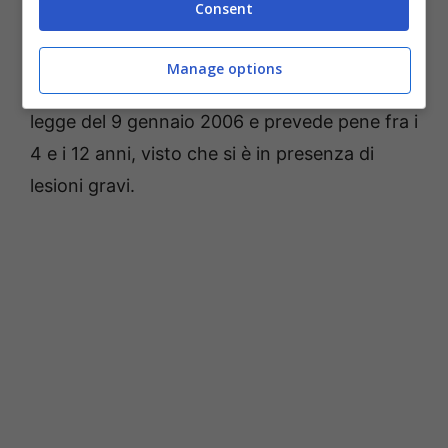
Consent
ritenere che sia giusta la pratica, che viene
eseguita dagli 8 giorni ai 12 anni di vita.
Manage options
L’infibulazione in Italia è punita secondo la
legge del 9 gennaio 2006 e prevede pene fra i
4 e i 12 anni, visto che si è in presenza di
lesioni gravi.