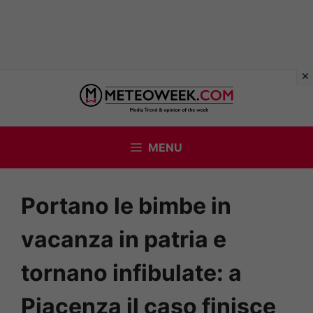
Vai
al
contenuto
MENU
Portano le bimbe in
vacanza in patria e
tornano infibulate: a
Piacenza il caso finisce