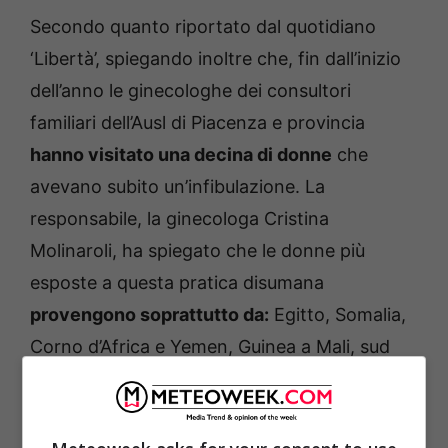
Secondo quanto riportato dal quotidiano
‘Libertà’, spiegando inoltre che, fin dall’inizio
dell’anno le ginecologhe dei consultori
familiari dell’Ausl di Piacenza e provincia
hanno visitato una decina di donne
che
avevano subito un’infibulazione. La
responsabile, la ginecologa Cristina
Molinaroli, ha spiegato che le donne più
esposte a questa pratica disumana
provengono soprattutto da:
Egitto, Somalia,
Corno d’Africa e Yemen, Guinea a Mali, sud
est asiatico e ultimamente Nigeria.