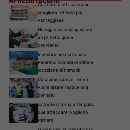
Articoli recenti
Corrente elettrica: come
scegliere l’offerta più
vantaggiosa
Noleggio vs leasing se sei
un privato: quale
conviene?
Investire nel mattone a
Palermo: compravendita e
locazione di immobili
Calciomercato: il Torino
vuole alzare l’asticella a
gennaio
La Serie A torna a far gola:
due attaccanti vogliono
tornare
Luce e gas, la classifica di