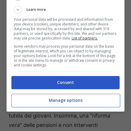
Learn more
Your personal data will be processed and information from
your device (cookies, unique identifiers, and other device
data) may be stored by, accessed by and shared with 319
partners, or used specifically by this site. We and our partners
may use precise geolocation data.
List of partners.
Some vendors may process your personal data on the basis
of legitimate interest, which you can object to by managing
your options below. Look for a link at the bottom of this page
or in the site menu to manage or withdraw consent in privacy
MeteoWeek.com
and cookie settings.
A riportalo è l’Agi, che recupera una
Consent
piattaforma unitaria inviata da Cgil, Cisl e Uil
al governo sette mesi fa per chiedere una
Manage options
maggiore flessibilità in uscita e una maggiore
tutela dei giovani. Insomma, una “
riforma
vera
” delle pensioni e non interventi