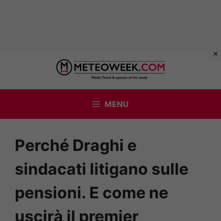
Vai
al
contenuto
MENU
Perché Draghi e
sindacati litigano sulle
pensioni. E come ne
uscirà il premier