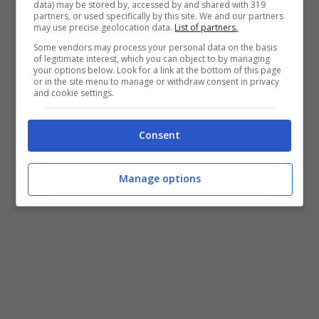
data) may be stored by, accessed by and shared with 319
dimenticare che si tratta del loro futuro
”,
partners, or used specifically by this site. We and our partners
may use precise geolocation data.
List of partners.
ascoltate la loro ”
rabbia e frustrazione
”.
Some vendors may process your personal data on the basis
of legitimate interest, which you can object to by managing
your options below. Look for a link at the bottom of this page
LEGGI ANCHE:
Il calcio fa i conti con un caso
or in the site menu to manage or withdraw consent in privacy
and cookie settings.
di violenza sessuale sulle calciatrici
Consent
Manage options