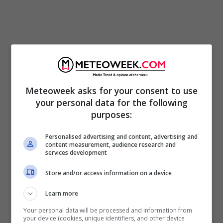
Meteoweek asks for your consent to use
your personal data for the following
purposes:
Personalised advertising and content, advertising and
content measurement, audience research and
Carlo è poi intervenuto alla conferenza di
services development
Glasgow e ha detto che “
il
peso della storia
Store and/or access information on a device
grava sulle spalle dei giovani
. Il principe si è
Learn more
poi rivolti ai leader mondiali per ”
non
Your personal data will be processed and information from
dimenticare le persone là fuori. Non
your device (cookies, unique identifiers, and other device