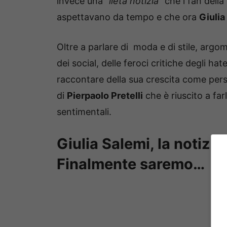
invece una “
lieta notizia
” che i fan dell
aspettavano da tempo e che ora
Giulia
Oltre a parlare di moda e di stile, argom
dei social, delle feroci critiche degli h
raccontare della sua crescita come per
di
Pierpaolo Pretelli
che è riuscito a far
sentimentali.
Giulia Salemi, la notizia
Finalmente saremo…