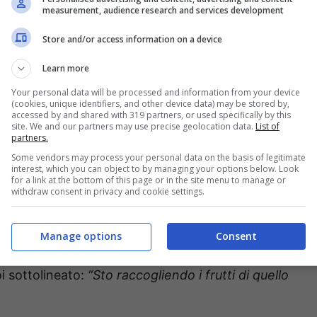
measurement, audience research and services development
Store and/or access information on a device
Learn more
Your personal data will be processed and information from your device
(cookies, unique identifiers, and other device data) may be stored by,
accessed by and shared with 319 partners, or used specifically by this
site. We and our partners may use precise geolocation data.
List of
partners.
gno e il prossimo step da raggiungere:
“Costruirmi
Some vendors may process your personal data on the basis of legitimate
l mio lavoro”.
Insomma, dopo aver preso un cane
interest, which you can object to by managing your options below. Look
for a link at the bottom of this page or in the site menu to manage or
 pronta per allargare ulteriormente la famiglia e
withdraw consent in privacy and cookie settings.
fiori d’arancio per loro e chissà forse anche
un
Oggi Giulia è una donna felice e realizzata che
Manage options
Consent
a.
“Ho acquistato casa, ho una relazione sana da
i sottolineato:
“Sto raccogliendo i frutti di quello