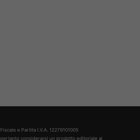
iscale e Partita I.V.A. 12279101005
pertanto considerarsi un prodotto editoriale ai