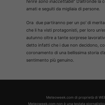
ferire sono inaccettabili
” D’altronde la 
amati e seguiti da migliaia di persone.
Ora due partiranno per un po’ di merita
che li ha visti protagonisti, per loro un’
autunno oltre a tante sorprese lavorati
detto infatti che i due non decidono, c
coronamento di una bellissima storia d’a
sentimento più genuino.
Meteoweek.com di proprietà di WEB 
Meteoweek.com non è una testata giornalistica,