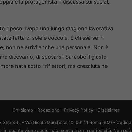
coppia è la protagonista indiscussa sui social,
to riposo. Dopo una lunga stagione lavorativa
estate fatta di sole e coccole. E chissà se in
ve, non ne arrivi anche una personale. Non è
ome dicevamo, di sposarsi. Sarebbe il giusto
more nata sotto i riflettori, ma cresciuta nel
Chi siamo
-
Redazione
-
Privacy Policy
-
Disclaimer
365 SRL - Via Nicola Marchese 10, 00141 Roma (RM) - Codice F
 in quanto viene aggiornato senza alcuna periodicità. Non può 