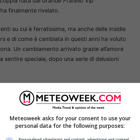
a coppia nata dal
Grande Fratello Vip
ha finalmente rivelato.
enti su cui è ferratissima, ma anche delle insidie
aters e di come è cambiata in questi anni ha voluto
sona. Un cambiamento arrivato grazie all’amore
la sentire speciale, dopo una serie di delusioni
 che tutti aspettavano.
Meteoweek asks for your consent to use your
personal data for the following purposes:
Personalised advertising and content, advertising and content