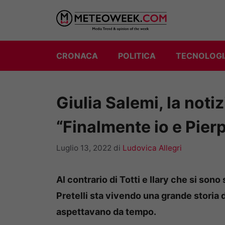
Vai
al
contenuto
CRONACA
POLITICA
TECNOLOGI
Giulia Salemi, la noti
“Finalmente io e Pie
Luglio 13, 2022
di
Ludovica Allegri
Al contrario di Totti e Ilary che si son
Pretelli sta vivendo una grande storia d
aspettavano da tempo.