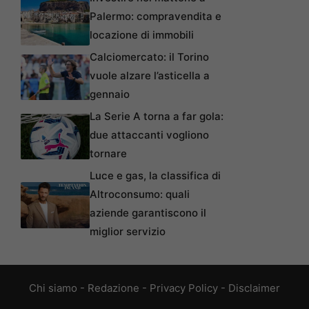
Palermo: compravendita e
locazione di immobili
Calciomercato: il Torino
vuole alzare l’asticella a
gennaio
La Serie A torna a far gola:
due attaccanti vogliono
tornare
Luce e gas, la classifica di
Altroconsumo: quali
aziende garantiscono il
miglior servizio
Chi siamo
-
Redazione
-
Privacy Policy
-
Disclaimer