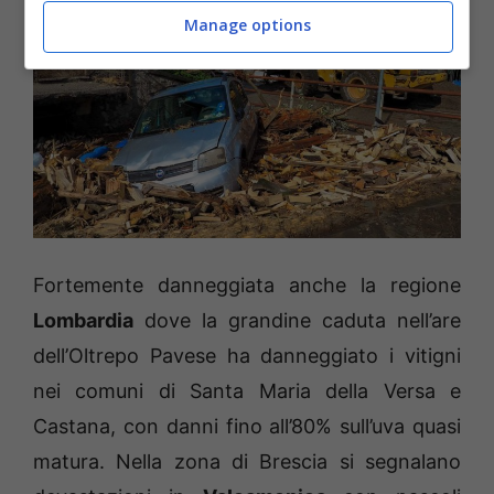
Manage options
Fortemente danneggiata anche la regione
Lombardia
dove la grandine caduta nell’are
dell’Oltrepo Pavese ha danneggiato i vitigni
nei comuni di Santa Maria della Versa e
Castana, con danni fino all’80% sull’uva quasi
matura. Nella zona di Brescia si segnalano