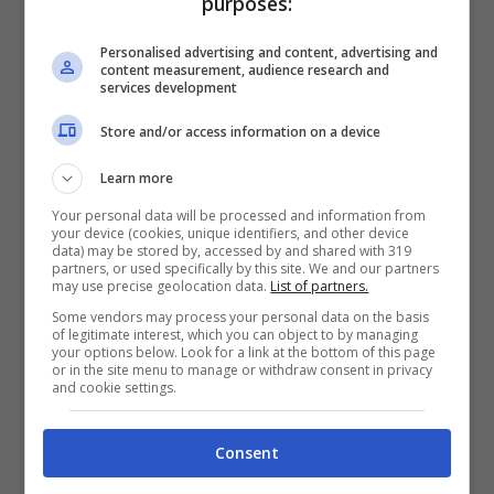
purposes:
Le zona colpite sono in particolare quelle del
Personalised advertising and content, advertising and
content measurement, audience research and
Friuli Venezia Giulia
dove a Pordenone nei
services development
comuni di Roveredo in Piano, San Quirino,
Store and/or access information on a device
Fontanafredda e Vivaro il forte vento
Learn more
accompagnato dalla grandine secondo la
Your personal data will be processed and information from
Coldiretti ha distrutto vigneti, il mais, la soia, i
your device (cookies, unique identifiers, and other device
data) may be stored by, accessed by and shared with 319
frutteti. In
Emilia Romagna
nel piacentino in
partners, or used specifically by this site. We and our partners
may use precise geolocation data.
List of partners.
Alta Val Tidone la grandine ha spaccato molti
Some vendors may process your personal data on the basis
chicchi di uva prossimi alla maturazione e si
of legitimate interest, which you can object to by managing
your options below. Look for a link at the bottom of this page
rischia un calo delle rese fino al 60%.
or in the site menu to manage or withdraw consent in privacy
and cookie settings.
Consent