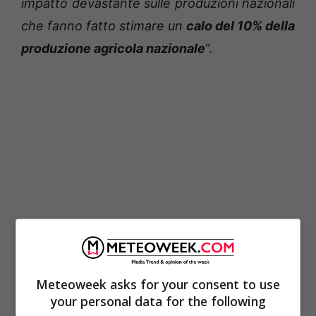
impatto devastante sulle produzioni nazionali
che fanno fatto stimare un
calo del 10% della
produzione agricola nazionale
“.
DANNI IN LOMBARDIA E
Meteoweek asks for your consent to use
your personal data for the following
FRIULI